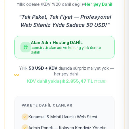
Yıllık ödeme (KDV %20 dahil değil)
Her Şey Dahil
"Tek Paket, Tek Fiyat — Profesyonel
Web Siteniz Yılda Sadece 50 USD!"
Alan Adı + Hosting DAHİL
.com.tr / .tr alan adı ve hosting yıllık ücrete
dahil!
Yıllık
50 USD + KDV
dışında sürpriz maliyet yok —
her şey dahil.
KDV dahil yaklaşık
2.855,47 TL
(TCMB)
PAKETE DAHIL OLANLAR
Kurumsal & Mobil Uyumlu Web Sitesi
Admin Paneli — Kolayca Kendiniz Yönetin