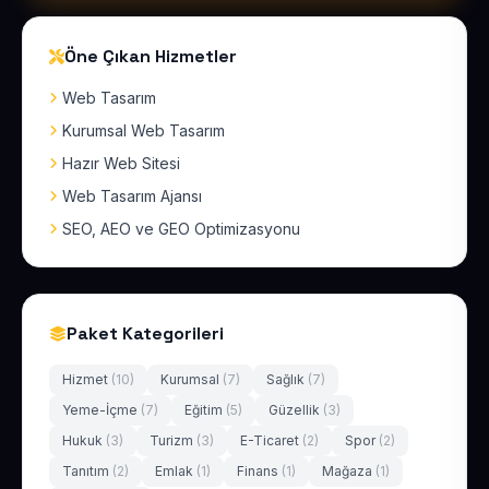
Öne Çıkan Hizmetler
Web Tasarım
Kurumsal Web Tasarım
Hazır Web Sitesi
Web Tasarım Ajansı
SEO, AEO ve GEO Optimizasyonu
Paket Kategorileri
Hizmet
(10)
Kurumsal
(7)
Sağlık
(7)
Yeme-İçme
(7)
Eğitim
(5)
Güzellik
(3)
Hukuk
(3)
Turizm
(3)
E-Ticaret
(2)
Spor
(2)
Tanıtım
(2)
Emlak
(1)
Finans
(1)
Mağaza
(1)