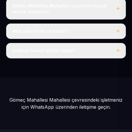
Gömeç Mahallesi Mahallesi çevresine hizmet
veriyor musunuz?
Evet, Gömeç Mahallesi dahil tüm Güneşli ve Kocasinan
çevresine hizmet veriyoruz.
Web sitesi fiyatı ne kadar?
Tek fiyat: yılda 50 USD + KDV, her şey dahil.
Uzaktan hizmet alabilir miyim?
Evet, tüm sürecimiz uzaktan yürütülür; nerede olursanız
olun eksiksiz hizmet alırsınız.
Gömeç Mahallesi Mahallesi çevresindeki işletmeniz
için
WhatsApp üzerinden iletişime geçin.