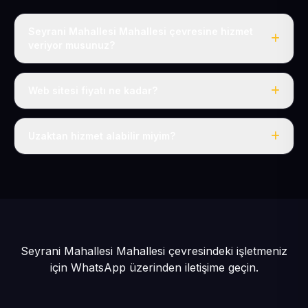
Seyrani Mahallesi Mahallesi çevresine hizmet
veriyor musunuz?
Evet, Seyrani Mahallesi dahil tüm Yeni Mahalle ve
Kocasinan çevresine hizmet veriyoruz.
Web sitesi fiyatı ne kadar?
Tek fiyat: yılda 50 USD + KDV, her şey dahil.
Uzaktan hizmet alabilir miyim?
Evet, tüm sürecimiz uzaktan yürütülür; nerede olursanız
olun eksiksiz hizmet alırsınız.
Seyrani Mahallesi Mahallesi çevresindeki işletmeniz
için
WhatsApp üzerinden iletişime geçin.