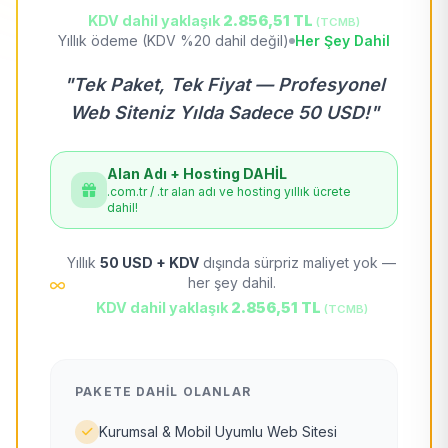
KDV dahil yaklaşık
2.856,51 TL
(TCMB)
Yıllık ödeme (KDV %20 dahil değil)
Her Şey Dahil
"Tek Paket, Tek Fiyat — Profesyonel
Web Siteniz Yılda Sadece 50 USD!"
Alan Adı + Hosting DAHİL
.com.tr / .tr alan adı ve hosting yıllık ücrete
dahil!
Yıllık
50 USD + KDV
dışında sürpriz maliyet yok —
her şey dahil.
KDV dahil yaklaşık
2.856,51 TL
(TCMB)
PAKETE DAHIL OLANLAR
Kurumsal & Mobil Uyumlu Web Sitesi