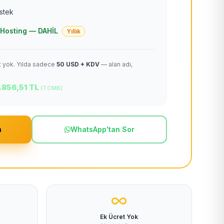
estek
 + Hosting — DAHİL
Yıllık
et yok. Yılda sadece
50 USD + KDV
— alan adı,
.856,51 TL
(TCMB)
m
WhatsApp'tan Sor
Ek Ücret Yok