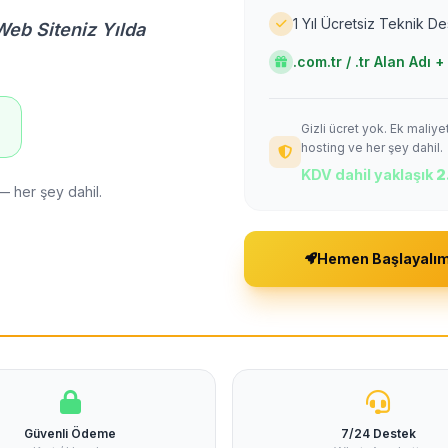
1 Yıl Ücretsiz Teknik D
Web Siteniz Yılda
.com.tr / .tr Alan Adı
Gizli ücret yok. Ek maliy
!
hosting ve her şey dahil.
KDV dahil yaklaşık
2
— her şey dahil.
Hemen Başlayalı
Güvenli Ödeme
7/24 Destek