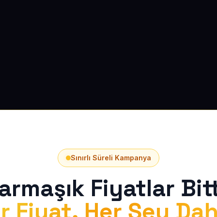
Sınırlı Süreli Kampanya
armaşık Fiyatlar Bitt
r Fiyat, Her Şey Dah