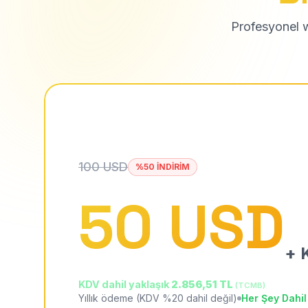
Profesyonel we
100 USD
%50 İNDİRİM
50 USD
+ K
KDV dahil yaklaşık
2.856,51 TL
(TCMB)
Yıllık ödeme (KDV %20 dahil değil)
Her Şey Dahil