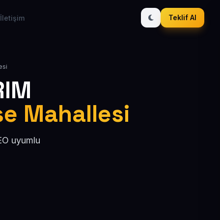
Teklif Al
İletişim
esi
RIM
se Mahallesi
SEO uyumlu