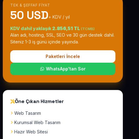
TEK & ŞEFFAF FIYAT
50 USD
+ KDV / yıl
KDV dahil yaklaşık
2.856,51 TL
(TCMB)
Alan adı, hosting, SSL, SEO ve 30 gün destek dahil.
Siteniz 1-3 iş günü içinde yayında.
Paketleri İncele
WhatsApp'tan Sor
Öne Çıkan Hizmetler
Web Tasarım
Kurumsal Web Tasarım
Hazır Web Sitesi