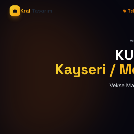
Kral
Tasarım
Tek
An
KU
Kayseri / M
Vekse Mah