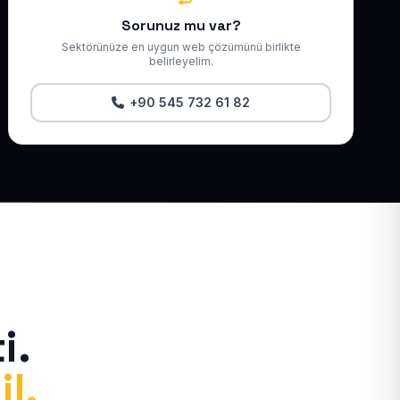
Sorunuz mu var?
Sektörünüze en uygun web çözümünü birlikte
belirleyelim.
+90 545 732 61 82
i.
il.