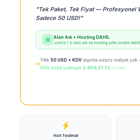
"Tek Paket, Tek Fiyat — Profesyonel 
Sadece 50 USD!"
Alan Adı + Hosting DAHİL
.com.tr / .tr alan adı ve hosting yıllık ücrete dahil
Yıllık
50 USD + KDV
dışında sürpriz maliyet yok 
KDV dahil yaklaşık
2.856,51 TL
(TCMB)
Hızlı Teslimat