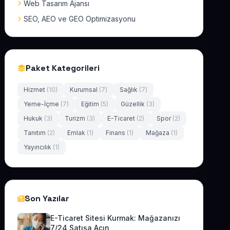
Web Tasarım Ajansı
SEO, AEO ve GEO Optimizasyonu
Paket Kategorileri
Hizmet
(10)
Kurumsal
(7)
Sağlık
(7)
Yeme-İçme
(7)
Eğitim
(5)
Güzellik
(3)
Hukuk
(3)
Turizm
(3)
E-Ticaret
(2)
Spor
(2)
Tanıtım
(2)
Emlak
(1)
Finans
(1)
Mağaza
(1)
Yayıncılık
(1)
Son Yazılar
E-Ticaret Sitesi Kurmak: Mağazanızı
7/24 Satışa Açın