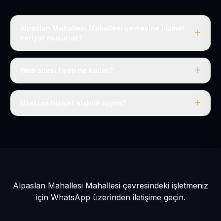
Alpaslan Mahallesi Mahallesi çevresine hizmet
veriyor musunuz?
Evet, Alpaslan Mahallesi dahil tüm Kılıçaslan ve
Melikgazi çevresine hizmet veriyoruz.
Web sitesi fiyatı ne kadar?
Tek fiyat: yılda 50 USD + KDV, her şey dahil.
Uzaktan hizmet alabilir miyim?
Evet, tüm sürecimiz uzaktan yürütülür; nerede olursanız
olun eksiksiz hizmet alırsınız.
Alpaslan Mahallesi Mahallesi çevresindeki işletmeniz
için
WhatsApp üzerinden iletişime geçin.