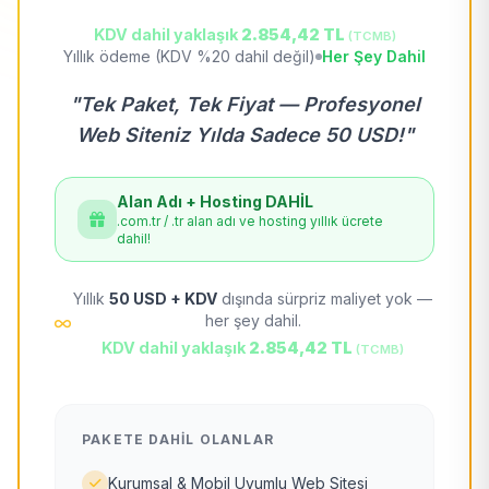
KDV dahil yaklaşık
2.854,42 TL
(TCMB)
Yıllık ödeme (KDV %20 dahil değil)
Her Şey Dahil
"Tek Paket, Tek Fiyat — Profesyonel
Web Siteniz Yılda Sadece 50 USD!"
Alan Adı + Hosting DAHİL
.com.tr / .tr alan adı ve hosting yıllık ücrete
dahil!
Yıllık
50 USD + KDV
dışında sürpriz maliyet yok —
her şey dahil.
KDV dahil yaklaşık
2.854,42 TL
(TCMB)
PAKETE DAHIL OLANLAR
Kurumsal & Mobil Uyumlu Web Sitesi