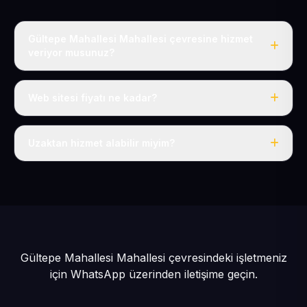
Gültepe Mahallesi Mahallesi çevresine hizmet
veriyor musunuz?
Evet, Gültepe Mahallesi dahil tüm Kılıçaslan ve
Melikgazi çevresine hizmet veriyoruz.
Web sitesi fiyatı ne kadar?
Tek fiyat: yılda 50 USD + KDV, her şey dahil.
Uzaktan hizmet alabilir miyim?
Evet, tüm sürecimiz uzaktan yürütülür; nerede olursanız
olun eksiksiz hizmet alırsınız.
Gültepe Mahallesi Mahallesi çevresindeki işletmeniz
için
WhatsApp üzerinden iletişime geçin.