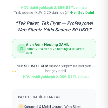
KDV dahil yaklaşık
2.856,51 TL
(TCMB)
Yıllık ödeme (KDV %20 dahil değil)
Her Şey Dahil
"Tek Paket, Tek Fiyat — Profesyonel
Web Siteniz Yılda Sadece 50 USD!"
Alan Adı + Hosting DAHİL
.com.tr / .tr alan adı ve hosting yıllık ücrete
dahil!
Yıllık
50 USD + KDV
dışında sürpriz maliyet yok —
her şey dahil.
KDV dahil yaklaşık
2.856,51 TL
(TCMB)
PAKETE DAHIL OLANLAR
Kurumsal & Mobil Uyumlu Web Sitesi