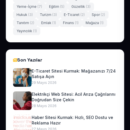
Yeme-İçme
(7)
Eğitim
(5)
Güzellik
(3)
Hukuk
(3)
Turizm
(3)
E-Ticaret
(2)
Spor
(2)
Tanıtım
(2)
Emlak
(1)
Finans
(1)
Mağaza
(1)
Yayıncılık
(1)
Son Yazılar
E-Ticaret Sitesi Kurmak: Mağazanızı 7/24
Satışa Açın
29 Mayıs 2026
Elektrikçi Web Sitesi: Acil Arıza Çağrılarını
Doğrudan Size Çekin
28 Mayıs 2026
Haber Sitesi Kurmak: Hızlı, SEO Dostu ve
Reklama Hazır
27 Mayıs 2026