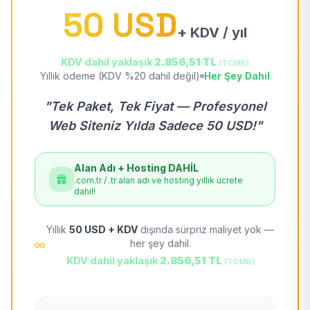
50 USD
+ KDV / yıl
KDV dahil yaklaşık
2.856,51 TL
(TCMB)
Yıllık ödeme (KDV %20 dahil değil)
Her Şey Dahil
"Tek Paket, Tek Fiyat — Profesyonel
Web Siteniz Yılda Sadece 50 USD!"
Alan Adı + Hosting DAHİL
.com.tr / .tr alan adı ve hosting yıllık ücrete
dahil!
Yıllık
50 USD + KDV
dışında sürpriz maliyet yok —
her şey dahil.
KDV dahil yaklaşık
2.856,51 TL
(TCMB)