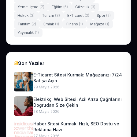
Yeme-İçme
(7)
Eğitim
(5)
Güzellik
(3)
Hukuk
(3)
Turizm
(3)
E-Ticaret
(2)
Spor
(2)
Tanıtım
(2)
Emlak
(1)
Finans
(1)
Mağaza
(1)
Yayıncılık
(1)
Son Yazılar
E-Ticaret Sitesi Kurmak: Mağazanızı 7/24
Satışa Açın
29 Mayıs 2026
Elektrikçi Web Sitesi: Acil Arıza Çağrılarını
Doğrudan Size Çekin
28 Mayıs 2026
Haber Sitesi Kurmak: Hızlı, SEO Dostu ve
Reklama Hazır
27 Mayıs 2026