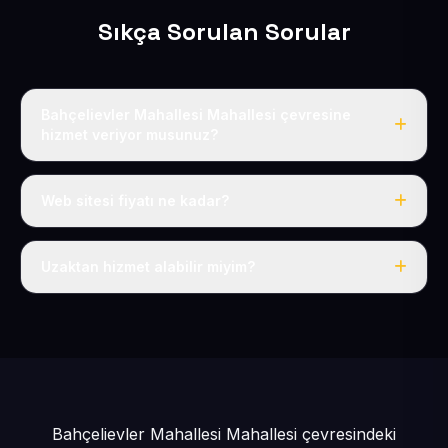
Sıkça Sorulan Sorular
Bahçelievler Mahallesi Mahallesi çevresine
hizmet veriyor musunuz?
Evet, Bahçelievler Mahallesi dahil tüm Mimarsinan ve
Melikgazi çevresine hizmet veriyoruz.
Web sitesi fiyatı ne kadar?
Tek fiyat: yılda 50 USD + KDV, her şey dahil.
Uzaktan hizmet alabilir miyim?
Evet, tüm sürecimiz uzaktan yürütülür; nerede olursanız
olun eksiksiz hizmet alırsınız.
Bahçelievler Mahallesi Mahallesi çevresindeki