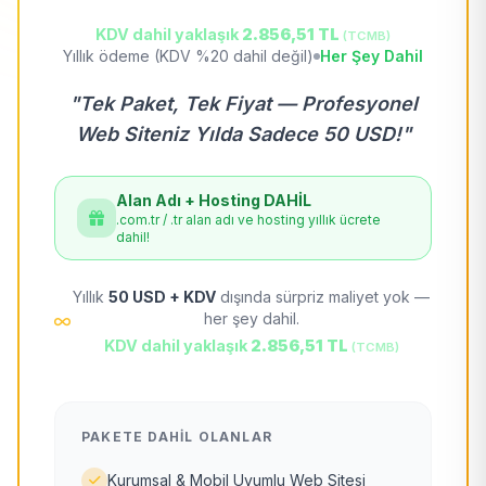
KDV dahil yaklaşık
2.856,51 TL
(TCMB)
Yıllık ödeme (KDV %20 dahil değil)
Her Şey Dahil
"Tek Paket, Tek Fiyat — Profesyonel
Web Siteniz Yılda Sadece 50 USD!"
Alan Adı + Hosting DAHİL
.com.tr / .tr alan adı ve hosting yıllık ücrete
dahil!
Yıllık
50 USD + KDV
dışında sürpriz maliyet yok —
her şey dahil.
KDV dahil yaklaşık
2.856,51 TL
(TCMB)
PAKETE DAHIL OLANLAR
Kurumsal & Mobil Uyumlu Web Sitesi