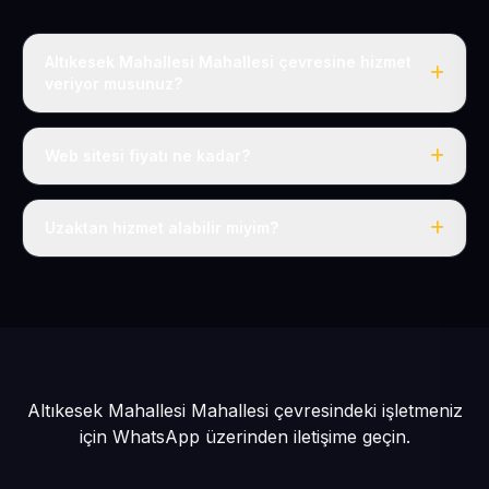
Altıkesek Mahallesi Mahallesi çevresine hizmet
veriyor musunuz?
Evet, Altıkesek Mahallesi dahil tüm Pınarbaşı ve
Pınarbaşı çevresine hizmet veriyoruz.
Web sitesi fiyatı ne kadar?
Tek fiyat: yılda 50 USD + KDV, her şey dahil.
Uzaktan hizmet alabilir miyim?
Evet, tüm sürecimiz uzaktan yürütülür; nerede olursanız
olun eksiksiz hizmet alırsınız.
Altıkesek Mahallesi Mahallesi çevresindeki işletmeniz
için
WhatsApp üzerinden iletişime geçin.