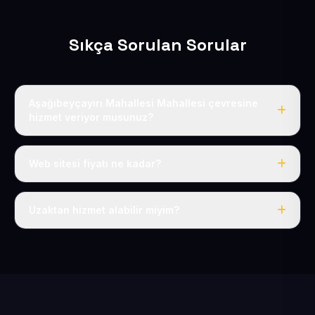
Sıkça Sorulan Sorular
Aşağıbeyçayırı Mahallesi Mahallesi çevresine
hizmet veriyor musunuz?
Evet, Aşağıbeyçayırı Mahallesi dahil tüm Pınarbaşı ve
Pınarbaşı çevresine hizmet veriyoruz.
Web sitesi fiyatı ne kadar?
Tek fiyat: yılda 50 USD + KDV, her şey dahil.
Uzaktan hizmet alabilir miyim?
Evet, tüm sürecimiz uzaktan yürütülür; nerede olursanız
olun eksiksiz hizmet alırsınız.