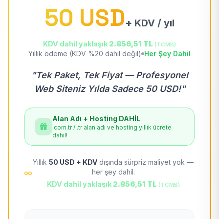
50 USD
+ KDV / yıl
KDV dahil yaklaşık
2.856,51 TL
(TCMB)
Yıllık ödeme (KDV %20 dahil değil)
Her Şey Dahil
"Tek Paket, Tek Fiyat — Profesyonel
Web Siteniz Yılda Sadece 50 USD!"
Alan Adı + Hosting DAHİL
.com.tr / .tr alan adı ve hosting yıllık ücrete
dahil!
Yıllık
50 USD + KDV
dışında sürpriz maliyet yok —
her şey dahil.
KDV dahil yaklaşık
2.856,51 TL
(TCMB)