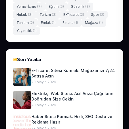
Yeme-İçme
(7)
Eğitim
(5)
Güzellik
(3)
Hukuk
(3)
Turizm
(3)
E-Ticaret
(2)
Spor
(2)
Tanıtım
(2)
Emlak
(1)
Finans
(1)
Mağaza
(1)
Yayıncılık
(1)
Son Yazılar
E-Ticaret Sitesi Kurmak: Mağazanızı 7/24
Satışa Açın
29 Mayıs 2026
Elektrikçi Web Sitesi: Acil Arıza Çağrılarını
Doğrudan Size Çekin
28 Mayıs 2026
Haber Sitesi Kurmak: Hızlı, SEO Dostu ve
Reklama Hazır
27 Mayıs 2026