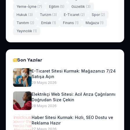
Yeme-İçme
(7)
Eğitim
(5)
Güzellik
(3)
Hukuk
(3)
Turizm
(3)
E-Ticaret
(2)
Spor
(2)
Tanıtım
(2)
Emlak
(1)
Finans
(1)
Mağaza
(1)
Yayıncılık
(1)
Son Yazılar
E-Ticaret Sitesi Kurmak: Mağazanızı 7/24
Satışa Açın
29 Mayıs 2026
Elektrikçi Web Sitesi: Acil Arıza Çağrılarını
Doğrudan Size Çekin
28 Mayıs 2026
Haber Sitesi Kurmak: Hızlı, SEO Dostu ve
Reklama Hazır
27 Mayıs 2026