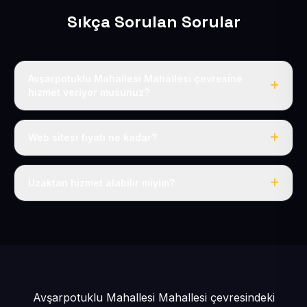
Sıkça Sorulan Sorular
Avşarpotuklu Mahallesi Mahallesi çevresine
hizmet veriyor musunuz?
Evet, Avşarpotuklu Mahallesi dahil tüm Pınarbaşı ve
Pınarbaşı çevresine hizmet veriyoruz.
Web sitesi fiyatı ne kadar?
Tek fiyat: yılda 50 USD + KDV, her şey dahil.
Uzaktan hizmet alabilir miyim?
Evet, tüm sürecimiz uzaktan yürütülür; nerede olursanız
olun eksiksiz hizmet alırsınız.
Avşarpotuklu Mahallesi Mahallesi çevresindeki