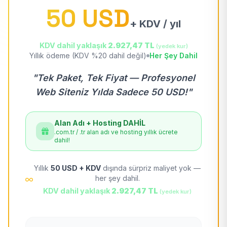
50 USD
+ KDV / yıl
KDV dahil yaklaşık
2.927,47 TL
(yedek kur)
Yıllık ödeme (KDV %20 dahil değil)
Her Şey Dahil
"Tek Paket, Tek Fiyat — Profesyonel
Web Siteniz Yılda Sadece 50 USD!"
Alan Adı + Hosting DAHİL
.com.tr / .tr alan adı ve hosting yıllık ücrete
dahil!
Yıllık
50 USD + KDV
dışında sürpriz maliyet yok —
her şey dahil.
KDV dahil yaklaşık
2.927,47 TL
(yedek kur)