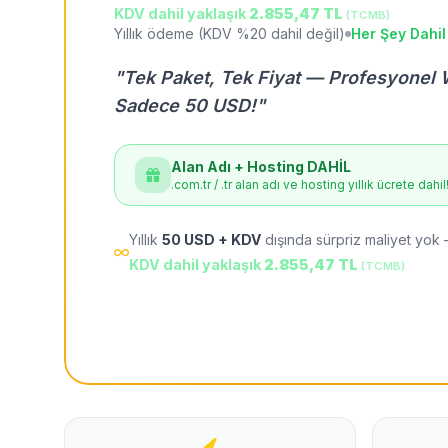
KDV dahil yaklaşık
2.855,47 TL
(TCMB)
Yıllık ödeme (KDV %20 dahil değil)
Her Şey Dahil
"Tek Paket, Tek Fiyat — Profesyonel 
Sadece 50 USD!"
Alan Adı + Hosting DAHİL
.com.tr / .tr alan adı ve hosting yıllık ücrete dahil
Yıllık
50 USD + KDV
dışında sürpriz maliyet yok 
KDV dahil yaklaşık
2.855,47 TL
(TCMB)