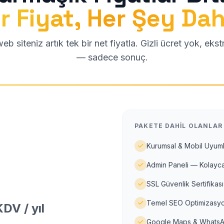
r Fiyat, Her Şey Dah
b siteniz artık tek bir net fiyatla. Gizli ücret yok, eks
— sadece sonuç.
PAKETE DAHIL OLANLAR
Kurumsal & Mobil Uyuml
Admin Paneli — Kolayca
SSL Güvenlik Sertifikası
Temel SEO Optimizasyo
DV / yıl
Google Maps & WhatsA