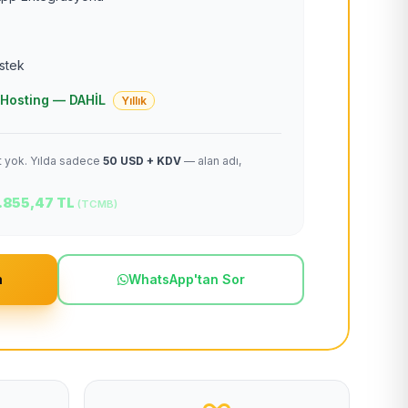
estek
 + Hosting — DAHİL
Yıllık
et yok. Yılda sadece
50 USD + KDV
— alan adı,
.855,47 TL
(TCMB)
m
WhatsApp'tan Sor