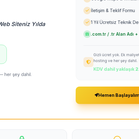
İletişim & Teklif Formu
1 Yıl Ücretsiz Teknik D
Web Siteniz Yılda
.com.tr / .tr Alan Adı
Gizli ücret yok. Ek maliy
!
hosting ve her şey dahil.
KDV dahil yaklaşık
2
— her şey dahil.
Hemen Başlayalı