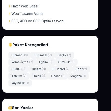
Hazır Web Sitesi
Web Tasarım Ajansı
SEO, AEO ve GEO Optimizasyonu
Paket Kategorileri
Hizmet
(10)
Kurumsal
(7)
Sağlık
(7)
Yeme-İçme
(7)
Eğitim
(5)
Güzellik
(3)
Hukuk
(3)
Turizm
(3)
E-Ticaret
(2)
Spor
(2)
Tanıtım
(2)
Emlak
(1)
Finans
(1)
Mağaza
(1)
Yayıncılık
(1)
Son Yazılar