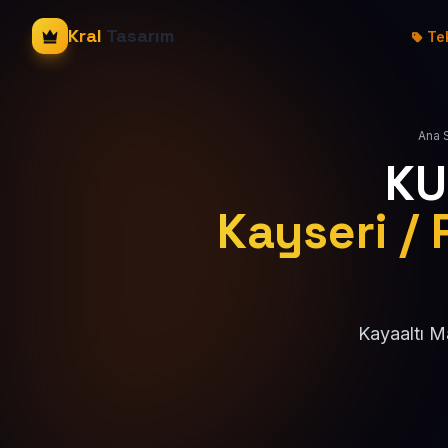
Kral
Tasarım
Tek
Ana 
KU
Kayseri / 
Kayaaltı M