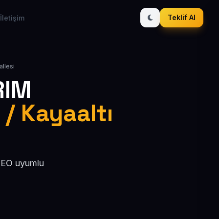
Teklif Al
İletişim
allesi
RIM
 / Kayaaltı
 SEO uyumlu