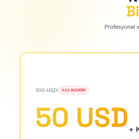
Bi
Profesyonel we
100 USD
%50 İNDİRİM
50 USD
+ K