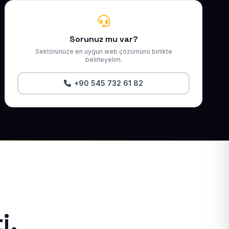
Sorunuz mu var?
Sektörünüze en uygun web çözümünü birlikte
belirleyelim.
+90 545 732 61 82
i.