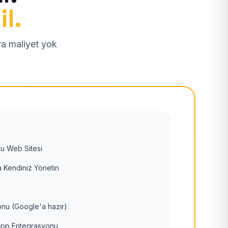
il.
tra maliyet yok
u Web Sitesi
 Kendiniz Yönetin
nu (Google'a hazır)
pp Entegrasyonu