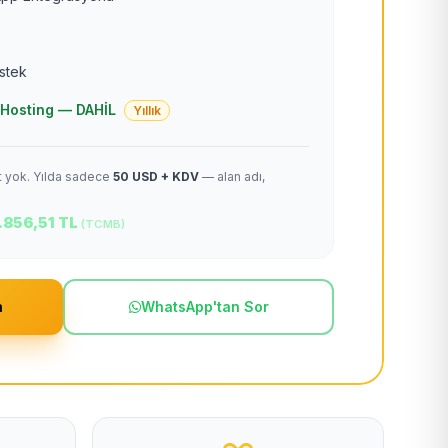
estek
 + Hosting — DAHİL
Yıllık
et yok. Yılda sadece
50 USD + KDV
— alan adı,
.856,51 TL
(TCMB)
m
WhatsApp'tan Sor