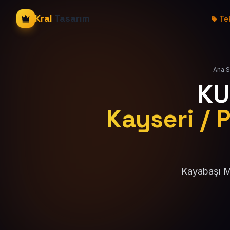
Kral
Tasarım
Tek
Ana S
KU
Kayseri / 
Kayabaşı Ma