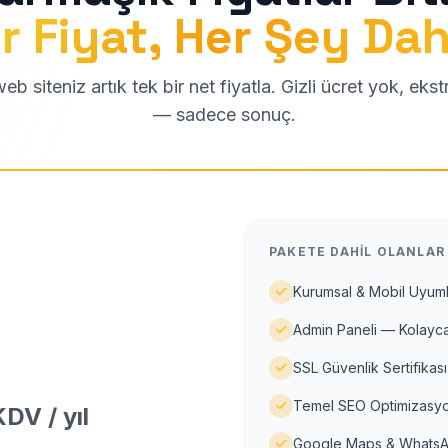
r Fiyat, Her Şey Dah
b siteniz artık tek bir net fiyatla. Gizli ücret yok, eks
— sadece sonuç.
PAKETE DAHIL OLANLAR
Kurumsal & Mobil Uyuml
Admin Paneli — Kolayca
SSL Güvenlik Sertifikası
Temel SEO Optimizasyo
DV / yıl
Google Maps & WhatsA