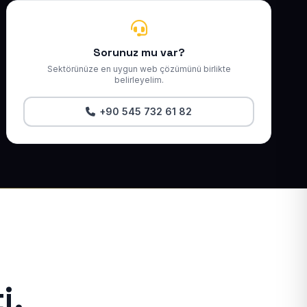
Sorunuz mu var?
Sektörünüze en uygun web çözümünü birlikte
belirleyelim.
+90 545 732 61 82
i.