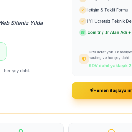
İletişim & Teklif Formu
1 Yıl Ücretsiz Teknik D
Web Siteniz Yılda
.com.tr / .tr Alan Adı
Gizli ücret yok. Ek maliy
!
hosting ve her şey dahil.
KDV dahil yaklaşık
2
— her şey dahil.
Hemen Başlayalı