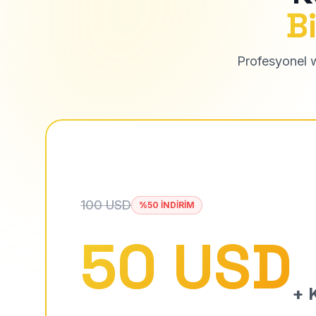
Bi
Profesyonel we
100 USD
%50 İNDİRİM
50 USD
+ K