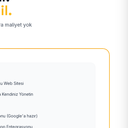
il.
tra maliyet yok
u Web Sitesi
 Kendiniz Yönetin
nu (Google'a hazır)
pp Entegrasyonu