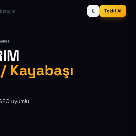
Teklif Al
İletişim
allesi
RIM
 / Kayabaşı
, SEO uyumlu