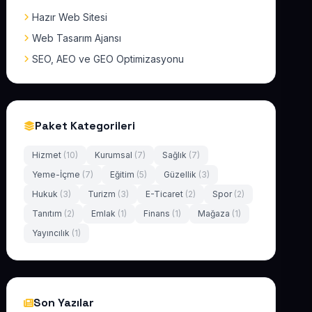
Hazır Web Sitesi
Web Tasarım Ajansı
SEO, AEO ve GEO Optimizasyonu
Paket Kategorileri
Hizmet
(10)
Kurumsal
(7)
Sağlık
(7)
Yeme-İçme
(7)
Eğitim
(5)
Güzellik
(3)
Hukuk
(3)
Turizm
(3)
E-Ticaret
(2)
Spor
(2)
Tanıtım
(2)
Emlak
(1)
Finans
(1)
Mağaza
(1)
Yayıncılık
(1)
Son Yazılar