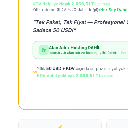
KDV dahil yaklaşık
2.856,51 TL
(TCMB)
Yıllık ödeme (KDV %20 dahil değil)
Her Şey Dahil
"Tek Paket, Tek Fiyat — Profesyonel 
Sadece 50 USD!"
Alan Adı + Hosting DAHİL
.com.tr / .tr alan adı ve hosting yıllık ücrete dahil
Yıllık
50 USD + KDV
dışında sürpriz maliyet yok 
KDV dahil yaklaşık
2.856,51 TL
(TCMB)