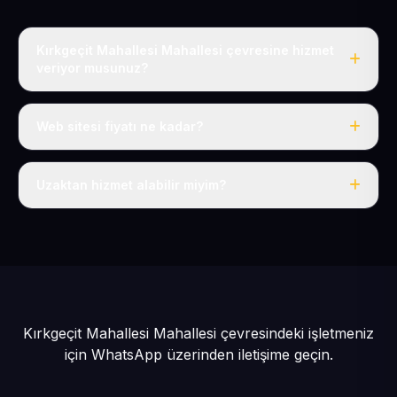
Kırkgeçit Mahallesi Mahallesi çevresine hizmet
veriyor musunuz?
Evet, Kırkgeçit Mahallesi dahil tüm Pınarbaşı ve
Pınarbaşı çevresine hizmet veriyoruz.
Web sitesi fiyatı ne kadar?
Tek fiyat: yılda 50 USD + KDV, her şey dahil.
Uzaktan hizmet alabilir miyim?
Evet, tüm sürecimiz uzaktan yürütülür; nerede olursanız
olun eksiksiz hizmet alırsınız.
Kırkgeçit Mahallesi Mahallesi çevresindeki işletmeniz
için
WhatsApp üzerinden iletişime geçin.