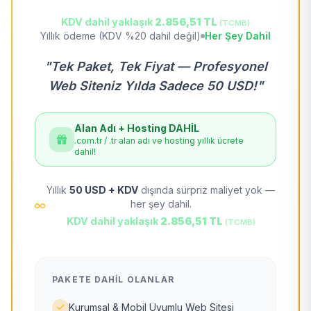
KDV dahil yaklaşık
2.856,51 TL
(TCMB)
Yıllık ödeme (KDV %20 dahil değil)
Her Şey Dahil
"Tek Paket, Tek Fiyat — Profesyonel
Web Siteniz Yılda Sadece 50 USD!"
Alan Adı + Hosting DAHİL
.com.tr / .tr alan adı ve hosting yıllık ücrete
dahil!
Yıllık
50 USD + KDV
dışında sürpriz maliyet yok —
her şey dahil.
KDV dahil yaklaşık
2.856,51 TL
(TCMB)
PAKETE DAHIL OLANLAR
Kurumsal & Mobil Uyumlu Web Sitesi