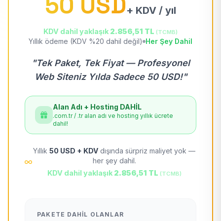
50 USD
+ KDV / yıl
KDV dahil yaklaşık
2.856,51 TL
(TCMB)
Yıllık ödeme (KDV %20 dahil değil)
Her Şey Dahil
"Tek Paket, Tek Fiyat — Profesyonel
Web Siteniz Yılda Sadece 50 USD!"
Alan Adı + Hosting DAHİL
.com.tr / .tr alan adı ve hosting yıllık ücrete
dahil!
Yıllık
50 USD + KDV
dışında sürpriz maliyet yok —
her şey dahil.
KDV dahil yaklaşık
2.856,51 TL
(TCMB)
PAKETE DAHIL OLANLAR