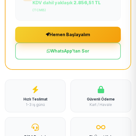
KDV dahil yaklaşık
2.856,51 TL
(TCMB)
Hemen Başlayalım
WhatsApp'tan Sor
Hızlı Teslimat
Güvenli Ödeme
1-3 iş günü
Kart / Havale