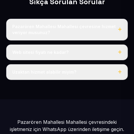
Sıkça Sorulan Sorular
Pazarören Mahallesi Mahallesi çevresine hizmet
veriyor musunuz?
Evet, Pazarören Mahallesi dahil tüm Pınarbaşı ve
Pınarbaşı çevresine hizmet veriyoruz.
Web sitesi fiyatı ne kadar?
Tek fiyat: yılda 50 USD + KDV, her şey dahil.
Uzaktan hizmet alabilir miyim?
Evet, tüm sürecimiz uzaktan yürütülür; nerede olursanız
olun eksiksiz hizmet alırsınız.
Pazarören Mahallesi Mahallesi çevresindeki
işletmeniz için
WhatsApp üzerinden iletişime geçin.