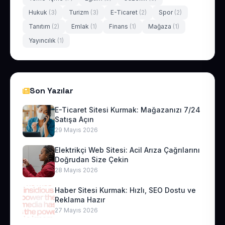
Hukuk
(3)
Turizm
(3)
E-Ticaret
(2)
Spor
(2)
Tanıtım
(2)
Emlak
(1)
Finans
(1)
Mağaza
(1)
Yayıncılık
(1)
Son Yazılar
E-Ticaret Sitesi Kurmak: Mağazanızı 7/24
Satışa Açın
29 Mayıs 2026
Elektrikçi Web Sitesi: Acil Arıza Çağrılarını
Doğrudan Size Çekin
28 Mayıs 2026
Haber Sitesi Kurmak: Hızlı, SEO Dostu ve
Reklama Hazır
27 Mayıs 2026