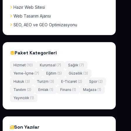
Hazır Web Sitesi
Web Tasarım Ajansı
SEO, AEO ve GEO Optimizasyonu
Paket Kategorileri
Hizmet
(10)
Kurumsal
(7)
Sağlık
(7)
Yeme-İçme
(7)
Eğitim
(5)
Güzellik
(3)
Hukuk
(3)
Turizm
(3)
E-Ticaret
(2)
Spor
(2)
Tanıtım
(2)
Emlak
(1)
Finans
(1)
Mağaza
(1)
Yayıncılık
(1)
Son Yazılar