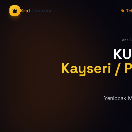
Kral
Tasarım
Tek
Ana S
KU
Kayseri / 
Yeniocak Ma