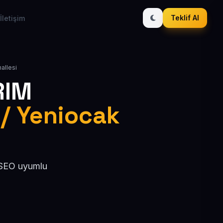
Teklif Al
İletişim
hallesi
RIM
 / Yeniocak
, SEO uyumlu