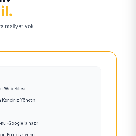
il.
tra maliyet yok
u Web Sitesi
 Kendiniz Yönetin
nu (Google'a hazır)
pp Entegrasyonu