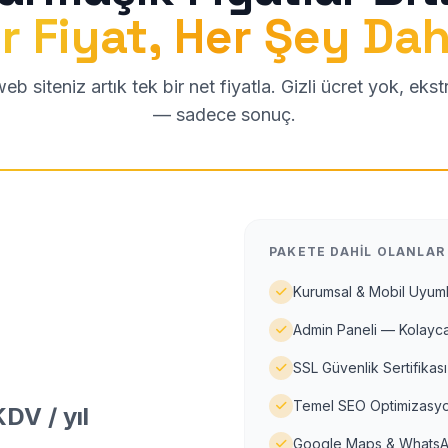
r Fiyat, Her Şey Dah
b siteniz artık tek bir net fiyatla. Gizli ücret yok, eks
— sadece sonuç.
PAKETE DAHIL OLANLAR
Kurumsal & Mobil Uyuml
Admin Paneli — Kolayca
SSL Güvenlik Sertifikası
Temel SEO Optimizasyo
DV / yıl
Google Maps & WhatsA