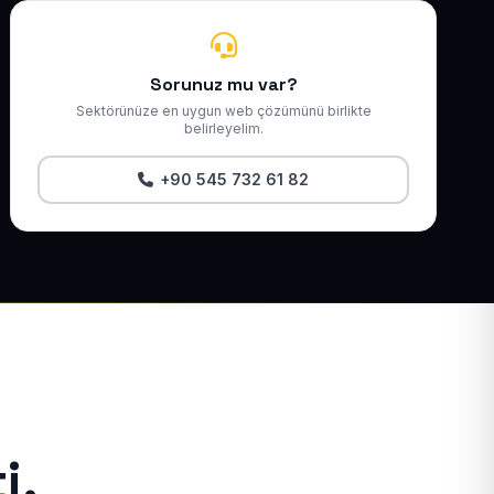
Sorunuz mu var?
Sektörünüze en uygun web çözümünü birlikte
belirleyelim.
+90 545 732 61 82
i.