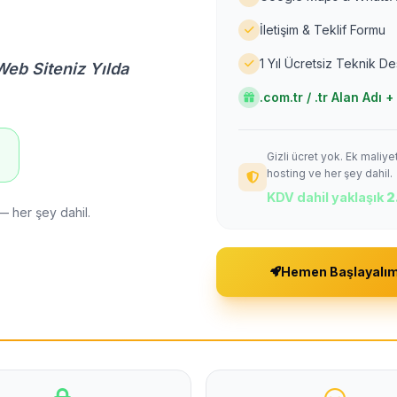
İletişim & Teklif Formu
1 Yıl Ücretsiz Teknik D
Web Siteniz Yılda
.com.tr / .tr Alan Adı
Gizli ücret yok. Ek maliy
!
hosting ve her şey dahil.
KDV dahil yaklaşık
2
— her şey dahil.
Hemen Başlayalı