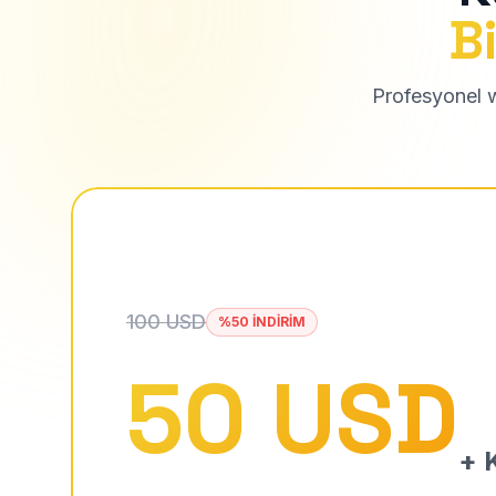
Bi
Profesyonel we
100 USD
%50 İNDİRİM
50 USD
+ K