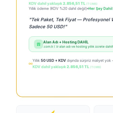
KDV dahil yaklaşık
2.856,51 TL
(TCMB)
Yıllık ödeme (KDV %20 dahil değil)
Her Şey Dahil
"Tek Paket, Tek Fiyat — Profesyonel 
Sadece 50 USD!"
Alan Adı + Hosting DAHİL
.com.tr / .tr alan adı ve hosting yıllık ücrete dahil
Yıllık
50 USD + KDV
dışında sürpriz maliyet yok 
KDV dahil yaklaşık
2.856,51 TL
(TCMB)