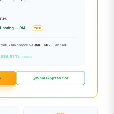
estek
 + Hosting — DAHİL
Yıllık
et yok. Yılda sadece
50 USD + KDV
— alan adı,
.856,51 TL
(TCMB)
m
WhatsApp'tan Sor