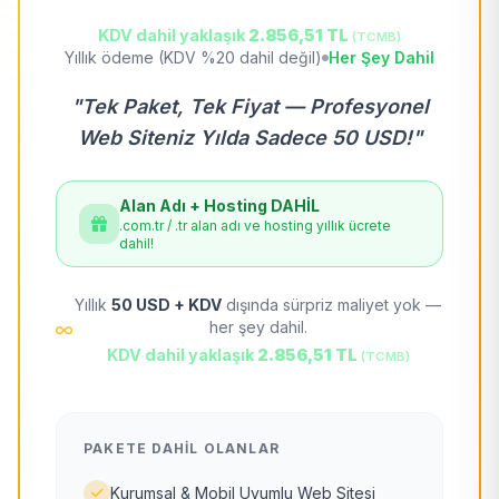
KDV dahil yaklaşık
2.856,51 TL
(TCMB)
Yıllık ödeme (KDV %20 dahil değil)
Her Şey Dahil
"Tek Paket, Tek Fiyat — Profesyonel
Web Siteniz Yılda Sadece 50 USD!"
Alan Adı + Hosting DAHİL
.com.tr / .tr alan adı ve hosting yıllık ücrete
dahil!
Yıllık
50 USD + KDV
dışında sürpriz maliyet yok —
her şey dahil.
KDV dahil yaklaşık
2.856,51 TL
(TCMB)
PAKETE DAHIL OLANLAR
Kurumsal & Mobil Uyumlu Web Sitesi