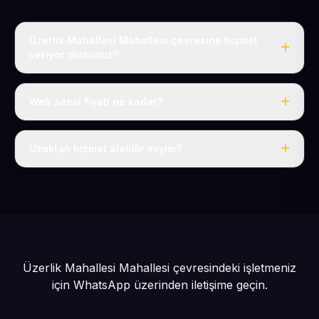
Üzerlik Mahallesi Mahallesi çevresine hizmet
veriyor musunuz?
Evet, Üzerlik Mahallesi dahil tüm Sarıoğlan ve Sarıoğlan
çevresine hizmet veriyoruz.
Web sitesi fiyatı ne kadar?
Tek fiyat: yılda 50 USD + KDV, her şey dahil.
Uzaktan hizmet alabilir miyim?
Evet, tüm sürecimiz uzaktan yürütülür; nerede olursanız
olun eksiksiz hizmet alırsınız.
Üzerlik Mahallesi Mahallesi çevresindeki işletmeniz
için
WhatsApp üzerinden iletişime geçin.