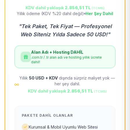
KDV dahil yaklaşık
2.856,51 TL
(TCMB)
Yıllık ödeme (KDV %20 dahil değil)
Her Şey Dahil
"Tek Paket, Tek Fiyat — Profesyonel
Web Siteniz Yılda Sadece 50 USD!"
Alan Adı + Hosting DAHİL
.com.tr / .tr alan adı ve hosting yıllık ücrete
dahil!
Yıllık
50 USD + KDV
dışında sürpriz maliyet yok —
her şey dahil.
KDV dahil yaklaşık
2.856,51 TL
(TCMB)
PAKETE DAHIL OLANLAR
Kurumsal & Mobil Uyumlu Web Sitesi