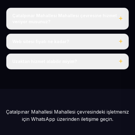
Çatalpınar Mahallesi Mahallesi çevresine hizmet
veriyor musunuz?
Evet, Çatalpınar Mahallesi dahil tüm Sarız ve Sarız
çevresine hizmet veriyoruz.
Web sitesi fiyatı ne kadar?
Tek fiyat: yılda 50 USD + KDV, her şey dahil.
Uzaktan hizmet alabilir miyim?
Evet, tüm sürecimiz uzaktan yürütülür; nerede olursanız
olun eksiksiz hizmet alırsınız.
Çatalpınar Mahallesi Mahallesi çevresindeki işletmeniz
için
WhatsApp üzerinden iletişime geçin.