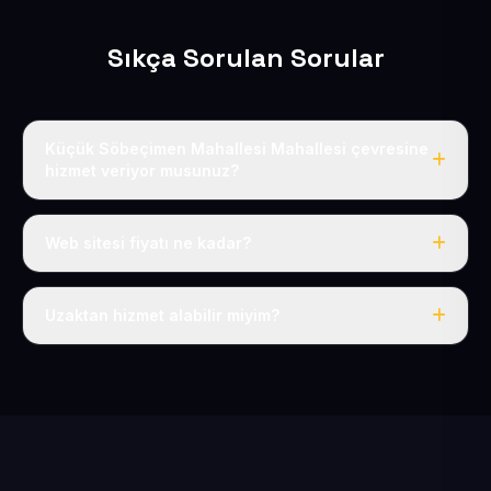
Sıkça Sorulan Sorular
Küçük Söbeçimen Mahallesi Mahallesi çevresine
hizmet veriyor musunuz?
Evet, Küçük Söbeçimen Mahallesi dahil tüm Sarız ve
Sarız çevresine hizmet veriyoruz.
Web sitesi fiyatı ne kadar?
Tek fiyat: yılda 50 USD + KDV, her şey dahil.
Uzaktan hizmet alabilir miyim?
Evet, tüm sürecimiz uzaktan yürütülür; nerede olursanız
olun eksiksiz hizmet alırsınız.