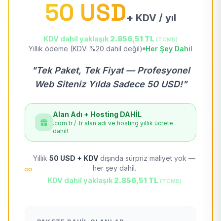
50 USD
+ KDV / yıl
KDV dahil yaklaşık
2.856,51 TL
(TCMB)
Yıllık ödeme (KDV %20 dahil değil)
Her Şey Dahil
"Tek Paket, Tek Fiyat — Profesyonel
Web Siteniz Yılda Sadece 50 USD!"
Alan Adı + Hosting DAHİL
.com.tr / .tr alan adı ve hosting yıllık ücrete
dahil!
Yıllık
50 USD + KDV
dışında sürpriz maliyet yok —
her şey dahil.
KDV dahil yaklaşık
2.856,51 TL
(TCMB)