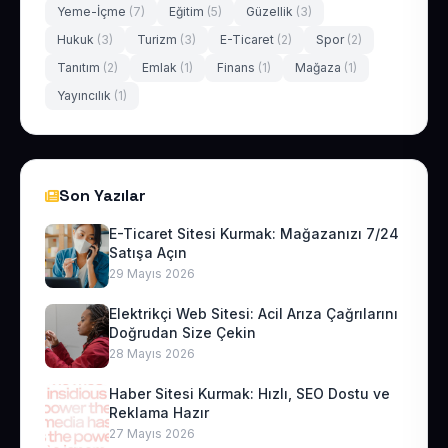
Yeme-İçme
(7)
Eğitim
(5)
Güzellik
(3)
Hukuk
(3)
Turizm
(3)
E-Ticaret
(2)
Spor
(2)
Tanıtım
(2)
Emlak
(1)
Finans
(1)
Mağaza
(1)
Yayıncılık
(1)
Son Yazılar
E-Ticaret Sitesi Kurmak: Mağazanızı 7/24
Satışa Açın
29 Mayıs 2026
Elektrikçi Web Sitesi: Acil Arıza Çağrılarını
Doğrudan Size Çekin
28 Mayıs 2026
Haber Sitesi Kurmak: Hızlı, SEO Dostu ve
Reklama Hazır
27 Mayıs 2026