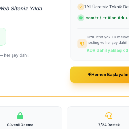
1 Yıl Ücretsiz Teknik D
Web Siteniz Yılda
.com.tr / .tr Alan Adı
Gizli ücret yok. Ek maliy
!
hosting ve her şey dahil.
KDV dahil yaklaşık
2
— her şey dahil.
Hemen Başlayalı
Güvenli Ödeme
7/24 Destek