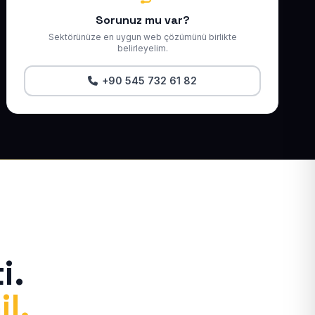
Sorunuz mu var?
Sektörünüze en uygun web çözümünü birlikte
belirleyelim.
+90 545 732 61 82
i.
il.