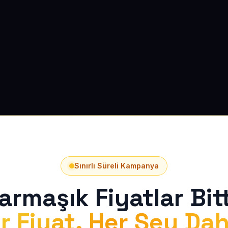
Sınırlı Süreli Kampanya
armaşık Fiyatlar Bitt
r Fiyat, Her Şey Dah