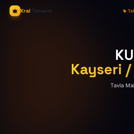
Kral
Tasarım
Tek
KU
Kayseri /
Tavla Mah