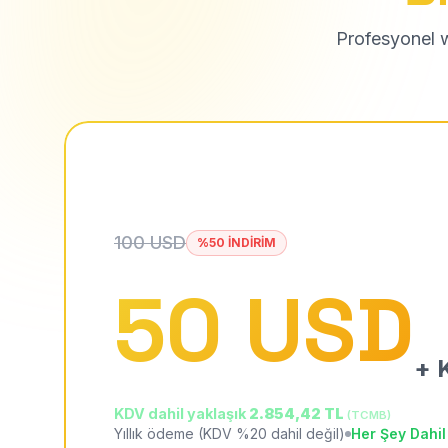
Profesyonel we
100 USD
%50 İNDİRİM
50 USD
+ K
KDV dahil yaklaşık
2.854,42 TL
(TCMB)
Yıllık ödeme (KDV %20 dahil değil)
Her Şey Dahil