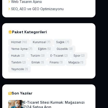
Web Tasarım Ajansı
SEO, AEO ve GEO Optimizasyonu
Paket Kategorileri
Hizmet
(10)
Kurumsal
(7)
Sağlık
(7)
Yeme-İçme
(7)
Eğitim
(5)
Güzellik
(3)
Hukuk
(3)
Turizm
(3)
E-Ticaret
(2)
Spor
(2)
Tanıtım
(2)
Emlak
(1)
Finans
(1)
Mağaza
(1)
Yayıncılık
(1)
Son Yazılar
E-Ticaret Sitesi Kurmak: Mağazanızı
7/24 Satışa Açın