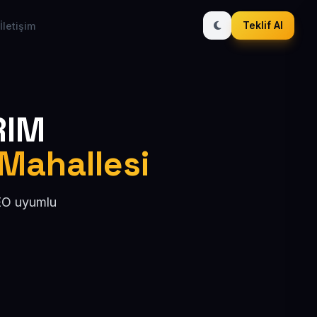
Teklif Al
İletişim
RIM
 Mahallesi
SEO uyumlu