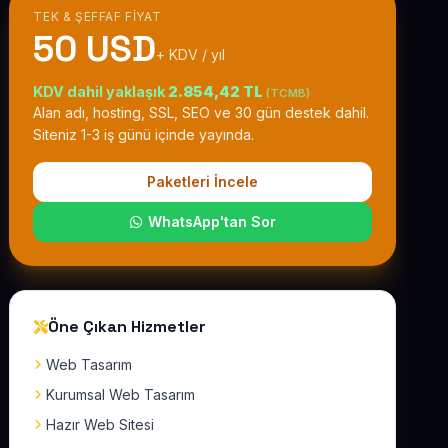
TEK & ŞEFFAF FIYAT
50 USD
+ KDV / yıl
KDV dahil yaklaşık
2.854,42 TL
(TCMB)
Alan adı, hosting, SSL, SEO ve 30 gün destek dahil.
Siteniz 1-3 iş günü içinde yayında.
Paketleri İncele
WhatsApp'tan Sor
Öne Çıkan Hizmetler
Web Tasarım
Kurumsal Web Tasarım
Hazır Web Sitesi