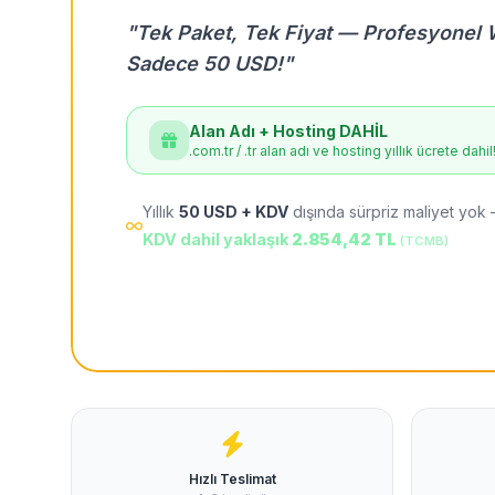
"Tek Paket, Tek Fiyat — Profesyonel 
Sadece 50 USD!"
Alan Adı + Hosting DAHİL
.com.tr / .tr alan adı ve hosting yıllık ücrete dahil
Yıllık
50 USD + KDV
dışında sürpriz maliyet yok 
KDV dahil yaklaşık
2.854,42 TL
(TCMB)
Hızlı Teslimat