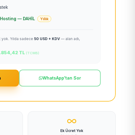
estek
 + Hosting — DAHİL
Yıllık
et yok. Yılda sadece
50 USD + KDV
— alan adı,
.854,42 TL
(TCMB)
m
WhatsApp'tan Sor
Ek Ücret Yok