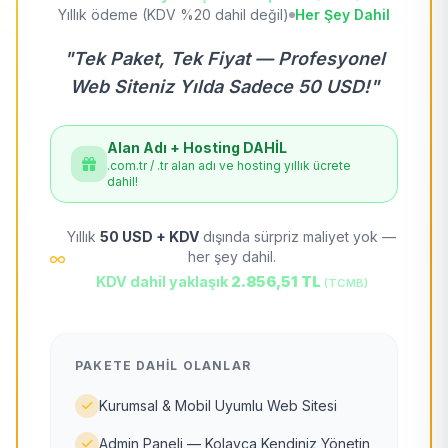
Yıllık ödeme (KDV %20 dahil değil)
Her Şey Dahil
"Tek Paket, Tek Fiyat — Profesyonel
Web Siteniz Yılda Sadece 50 USD!"
Alan Adı + Hosting DAHİL
.com.tr / .tr alan adı ve hosting yıllık ücrete
dahil!
Yıllık
50 USD + KDV
dışında sürpriz maliyet yok —
her şey dahil.
KDV dahil yaklaşık
2.856,51 TL
(TCMB)
PAKETE DAHIL OLANLAR
Kurumsal & Mobil Uyumlu Web Sitesi
Admin Paneli — Kolayca Kendiniz Yönetin