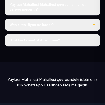
Yaylacı Mahallesi Mahallesi çevresine hizmet
veriyor musunuz?
Evet, Yaylacı Mahallesi dahil tüm Sarız ve Sarız
çevresine hizmet veriyoruz.
Web sitesi fiyatı ne kadar?
Tek fiyat: yılda 50 USD + KDV, her şey dahil.
Uzaktan hizmet alabilir miyim?
Evet, tüm sürecimiz uzaktan yürütülür; nerede olursanız
olun eksiksiz hizmet alırsınız.
Yaylacı Mahallesi Mahallesi çevresindeki işletmeniz
için
WhatsApp üzerinden iletişime geçin.