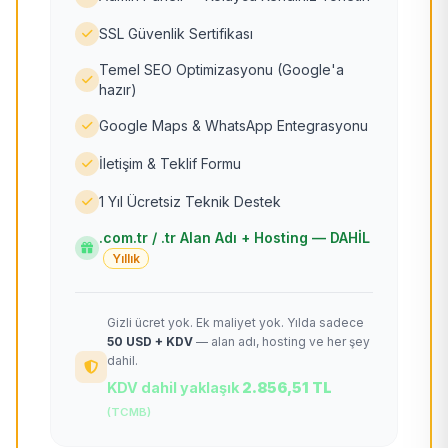
SSL Güvenlik Sertifikası
Temel SEO Optimizasyonu (Google'a
hazır)
Google Maps & WhatsApp Entegrasyonu
İletişim & Teklif Formu
1 Yıl Ücretsiz Teknik Destek
.com.tr / .tr Alan Adı + Hosting — DAHİL
Yıllık
Gizli ücret yok. Ek maliyet yok. Yılda sadece
50 USD + KDV
— alan adı, hosting ve her şey
dahil.
KDV dahil yaklaşık
2.856,51 TL
(TCMB)