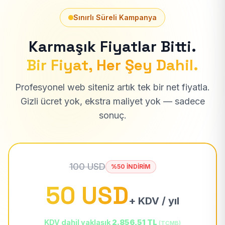
Sınırlı Süreli Kampanya
Karmaşık Fiyatlar Bitti.
Bir Fiyat, Her Şey Dahil.
Profesyonel web siteniz artık tek bir net fiyatla.
Gizli ücret yok, ekstra maliyet yok — sadece
sonuç.
100 USD
%50 İNDİRİM
50 USD
+ KDV / yıl
KDV dahil yaklaşık
2.856,51 TL
(TCMB)