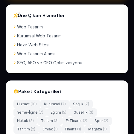
Öne Çıkan Hizmetler
Web Tasarım
Kurumsal Web Tasarım
Hazır Web Sitesi
Web Tasarım Ajansı
SEO, AEO ve GEO Optimizasyonu
Paket Kategorileri
Hizmet
(10)
Kurumsal
(7)
Sağlık
(7)
Yeme-İçme
(7)
Eğitim
(5)
Güzellik
(3)
Hukuk
(3)
Turizm
(3)
E-Ticaret
(2)
Spor
(2)
Tanıtım
(2)
Emlak
(1)
Finans
(1)
Mağaza
(1)