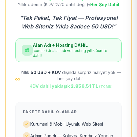
Yıllık ödeme (KDV %20 dahil değil)
Her Şey Dahil
"Tek Paket, Tek Fiyat — Profesyonel
Web Siteniz Yılda Sadece 50 USD!"
Alan Adı + Hosting DAHİL
.com.tr / .tr alan adı ve hosting yıllık ücrete
dahil!
Yıllık
50 USD + KDV
dışında sürpriz maliyet yok —
her şey dahil.
KDV dahil yaklaşık
2.856,51 TL
(TCMB)
PAKETE DAHIL OLANLAR
Kurumsal & Mobil Uyumlu Web Sitesi
Admin Paneli — Kolayca Kendiniz Yönetin