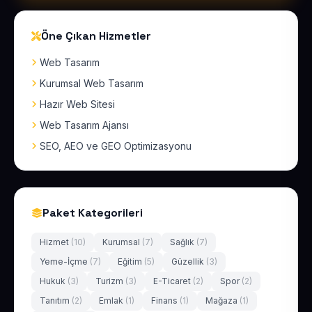
Öne Çıkan Hizmetler
Web Tasarım
Kurumsal Web Tasarım
Hazır Web Sitesi
Web Tasarım Ajansı
SEO, AEO ve GEO Optimizasyonu
Paket Kategorileri
Hizmet
(10)
Kurumsal
(7)
Sağlık
(7)
Yeme-İçme
(7)
Eğitim
(5)
Güzellik
(3)
Hukuk
(3)
Turizm
(3)
E-Ticaret
(2)
Spor
(2)
Tanıtım
(2)
Emlak
(1)
Finans
(1)
Mağaza
(1)