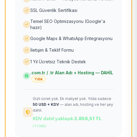
SSL Güvenlik Sertifikası
Temel SEO Optimizasyonu (Google'a
hazır)
Google Maps & WhatsApp Entegrasyonu
İletişim & Teklif Formu
1 Yıl Ücretsiz Teknik Destek
.com.tr / .tr Alan Adı + Hosting — DAHİL
Yıllık
Gizli ücret yok. Ek maliyet yok. Yılda sadece
50 USD + KDV
— alan adı, hosting ve her şey
dahil.
KDV dahil yaklaşık
2.856,51 TL
(TCMB)