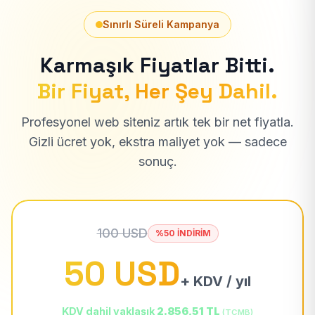
Sınırlı Süreli Kampanya
Karmaşık Fiyatlar Bitti.
Bir Fiyat, Her Şey Dahil.
Profesyonel web siteniz artık tek bir net fiyatla.
Gizli ücret yok, ekstra maliyet yok — sadece
sonuç.
100 USD
%50 İNDİRİM
50 USD
+ KDV / yıl
KDV dahil yaklaşık
2.856,51 TL
(TCMB)