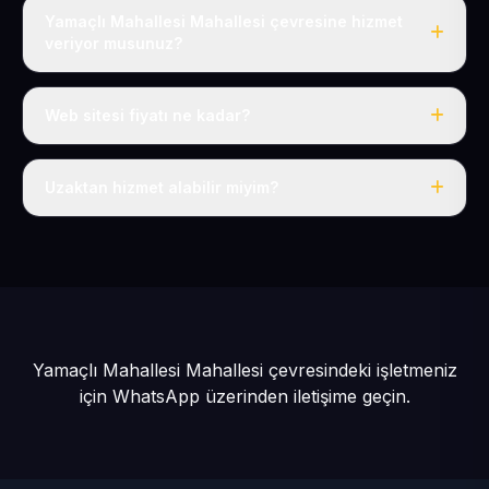
Yamaçlı Mahallesi Mahallesi çevresine hizmet
veriyor musunuz?
Evet, Yamaçlı Mahallesi dahil tüm Talas Köyler ve Talas
çevresine hizmet veriyoruz.
Web sitesi fiyatı ne kadar?
Tek fiyat: yılda 50 USD + KDV, her şey dahil.
Uzaktan hizmet alabilir miyim?
Evet, tüm sürecimiz uzaktan yürütülür; nerede olursanız
olun eksiksiz hizmet alırsınız.
Yamaçlı Mahallesi Mahallesi çevresindeki işletmeniz
için
WhatsApp üzerinden iletişime geçin.