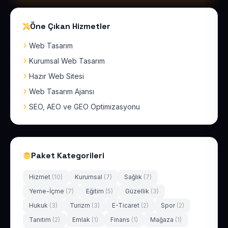
Öne Çıkan Hizmetler
Web Tasarım
Kurumsal Web Tasarım
Hazır Web Sitesi
Web Tasarım Ajansı
SEO, AEO ve GEO Optimizasyonu
Paket Kategorileri
Hizmet
(10)
Kurumsal
(7)
Sağlık
(7)
Yeme-İçme
(7)
Eğitim
(5)
Güzellik
(3)
Hukuk
(3)
Turizm
(3)
E-Ticaret
(2)
Spor
(2)
Tanıtım
(2)
Emlak
(1)
Finans
(1)
Mağaza
(1)