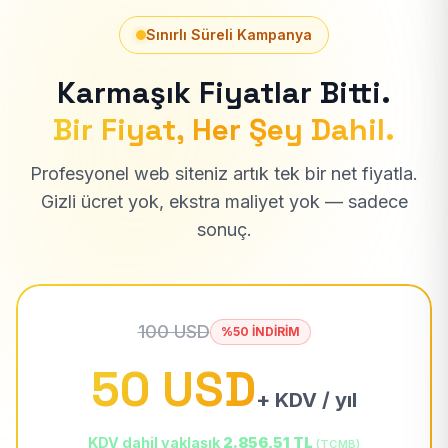
Sınırlı Süreli Kampanya
Karmaşık Fiyatlar Bitti.
Bir Fiyat, Her Şey Dahil.
Profesyonel web siteniz artık tek bir net fiyatla.
Gizli ücret yok, ekstra maliyet yok — sadece
sonuç.
100 USD
%50 İNDİRİM
50 USD
+ KDV / yıl
KDV dahil yaklaşık
2.856,51 TL
(TCMB)