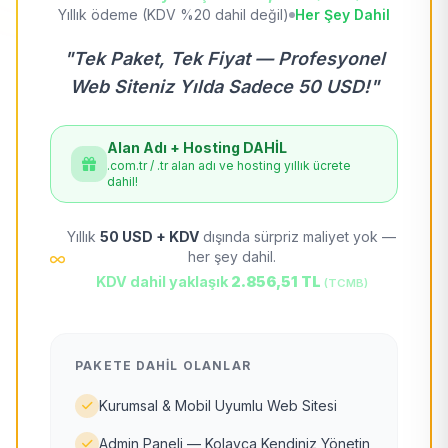
Yıllık ödeme (KDV %20 dahil değil)
Her Şey Dahil
"Tek Paket, Tek Fiyat — Profesyonel
Web Siteniz Yılda Sadece 50 USD!"
Alan Adı + Hosting DAHİL
.com.tr / .tr alan adı ve hosting yıllık ücrete
dahil!
Yıllık
50 USD + KDV
dışında sürpriz maliyet yok —
her şey dahil.
KDV dahil yaklaşık
2.856,51 TL
(TCMB)
PAKETE DAHIL OLANLAR
Kurumsal & Mobil Uyumlu Web Sitesi
Admin Paneli — Kolayca Kendiniz Yönetin