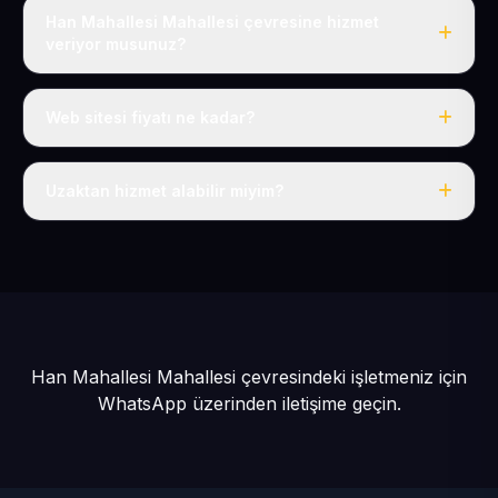
Han Mahallesi Mahallesi çevresine hizmet
veriyor musunuz?
Evet, Han Mahallesi dahil tüm Talas ve Talas çevresine
hizmet veriyoruz.
Web sitesi fiyatı ne kadar?
Tek fiyat: yılda 50 USD + KDV, her şey dahil.
Uzaktan hizmet alabilir miyim?
Evet, tüm sürecimiz uzaktan yürütülür; nerede olursanız
olun eksiksiz hizmet alırsınız.
Han Mahallesi Mahallesi çevresindeki işletmeniz için
WhatsApp üzerinden iletişime geçin.