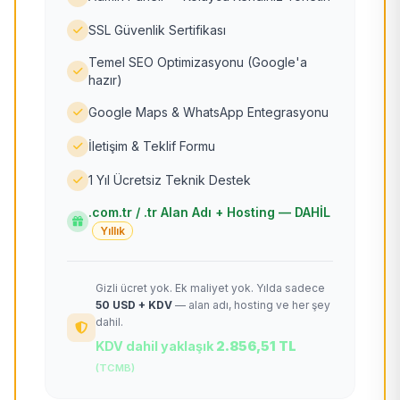
SSL Güvenlik Sertifikası
Temel SEO Optimizasyonu (Google'a
hazır)
Google Maps & WhatsApp Entegrasyonu
İletişim & Teklif Formu
1 Yıl Ücretsiz Teknik Destek
.com.tr / .tr Alan Adı + Hosting — DAHİL
Yıllık
Gizli ücret yok. Ek maliyet yok. Yılda sadece
50 USD + KDV
— alan adı, hosting ve her şey
dahil.
KDV dahil yaklaşık
2.856,51 TL
(TCMB)