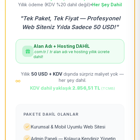
Yıllık ödeme (KDV %20 dahil değil)
Her Şey Dahil
"Tek Paket, Tek Fiyat — Profesyonel
Web Siteniz Yılda Sadece 50 USD!"
Alan Adı + Hosting DAHİL
.com.tr / .tr alan adı ve hosting yıllık ücrete
dahil!
Yıllık
50 USD + KDV
dışında sürpriz maliyet yok —
her şey dahil.
KDV dahil yaklaşık
2.856,51 TL
(TCMB)
PAKETE DAHIL OLANLAR
Kurumsal & Mobil Uyumlu Web Sitesi
Admin Paneli — Kolayca Kendiniz Yönetin