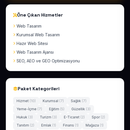
Öne Çıkan Hizmetler
Web Tasarım
Kurumsal Web Tasarım
Hazır Web Sitesi
Web Tasarım Ajansı
SEO, AEO ve GEO Optimizasyonu
Paket Kategorileri
Hizmet
(10)
Kurumsal
(7)
Sağlık
(7)
Yeme-İçme
(7)
Eğitim
(5)
Güzellik
(3)
Hukuk
(3)
Turizm
(3)
E-Ticaret
(2)
Spor
(2)
Tanıtım
(2)
Emlak
(1)
Finans
(1)
Mağaza
(1)