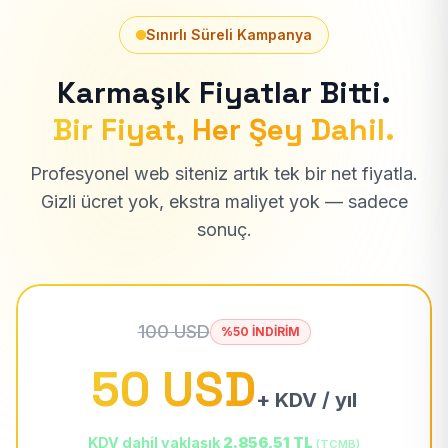
Sınırlı Süreli Kampanya
Karmaşık Fiyatlar Bitti.
Bir Fiyat, Her Şey Dahil.
Profesyonel web siteniz artık tek bir net fiyatla.
Gizli ücret yok, ekstra maliyet yok — sadece
sonuç.
100 USD
%50 İNDİRİM
50 USD
+ KDV / yıl
KDV dahil yaklaşık
2.856,51 TL
(TCMB)