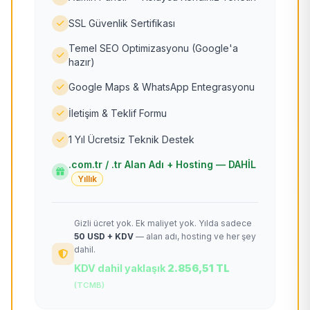
SSL Güvenlik Sertifikası
Temel SEO Optimizasyonu (Google'a
hazır)
Google Maps & WhatsApp Entegrasyonu
İletişim & Teklif Formu
1 Yıl Ücretsiz Teknik Destek
.com.tr / .tr Alan Adı + Hosting — DAHİL
Yıllık
Gizli ücret yok. Ek maliyet yok. Yılda sadece
50 USD + KDV
— alan adı, hosting ve her şey
dahil.
KDV dahil yaklaşık
2.856,51 TL
(TCMB)