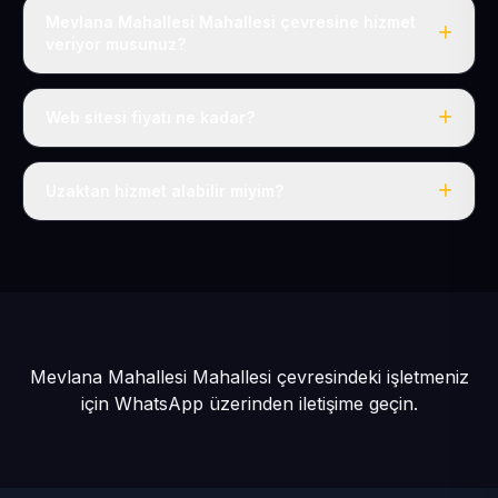
Mevlana Mahallesi Mahallesi çevresine hizmet
veriyor musunuz?
Evet, Mevlana Mahallesi dahil tüm Talas ve Talas
çevresine hizmet veriyoruz.
Web sitesi fiyatı ne kadar?
Tek fiyat: yılda 50 USD + KDV, her şey dahil.
Uzaktan hizmet alabilir miyim?
Evet, tüm sürecimiz uzaktan yürütülür; nerede olursanız
olun eksiksiz hizmet alırsınız.
Mevlana Mahallesi Mahallesi çevresindeki işletmeniz
için
WhatsApp üzerinden iletişime geçin.