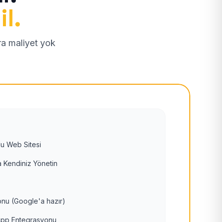
il.
tra maliyet yok
u Web Sitesi
 Kendiniz Yönetin
nu (Google'a hazır)
pp Entegrasyonu