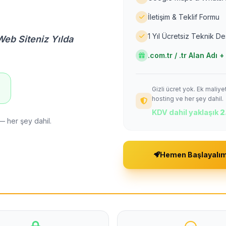
İletişim & Teklif Formu
1 Yıl Ücretsiz Teknik D
Web Siteniz Yılda
.com.tr / .tr Alan Adı
Gizli ücret yok. Ek maliy
!
hosting ve her şey dahil.
KDV dahil yaklaşık
2
— her şey dahil.
Hemen Başlayalı