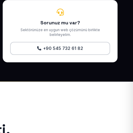
Sorunuz mu var?
Sektörünüze en uygun web çözümünü birlikte
belirleyelim.
+90 545 732 61 82
i.