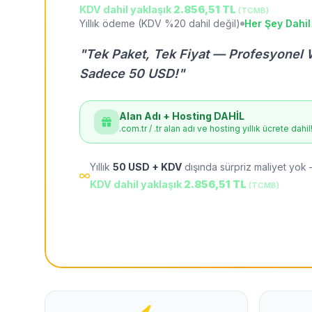
KDV dahil yaklaşık
2.856,51 TL
(TCMB)
Yıllık ödeme (KDV %20 dahil değil)
Her Şey Dahil
"Tek Paket, Tek Fiyat — Profesyonel 
Sadece 50 USD!"
Alan Adı + Hosting DAHİL
.com.tr / .tr alan adı ve hosting yıllık ücrete dahil
Yıllık
50 USD + KDV
dışında sürpriz maliyet yok 
KDV dahil yaklaşık
2.856,51 TL
(TCMB)