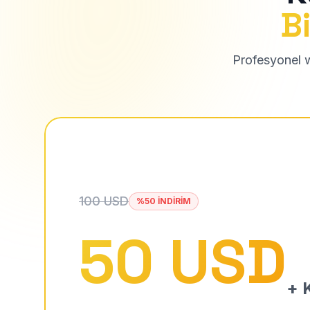
Bi
Profesyonel we
100 USD
%50 İNDİRİM
50 USD
+ K