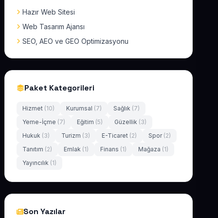
Hazır Web Sitesi
Web Tasarım Ajansı
SEO, AEO ve GEO Optimizasyonu
Paket Kategorileri
Hizmet
(10)
Kurumsal
(7)
Sağlık
(7)
Yeme-İçme
(7)
Eğitim
(5)
Güzellik
(3)
Hukuk
(3)
Turizm
(3)
E-Ticaret
(2)
Spor
(2)
Tanıtım
(2)
Emlak
(1)
Finans
(1)
Mağaza
(1)
Yayıncılık
(1)
Son Yazılar