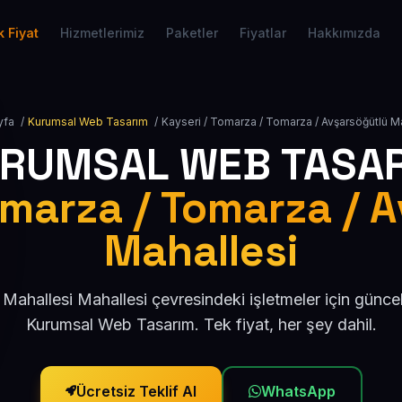
 Fiyat
Hizmetlerimiz
Paketler
Fiyatlar
Hakkımızda
yfa
/
Kurumsal Web Tasarım
/
Kayseri / Tomarza / Tomarza / Avşarsöğütlü M
RUMSAL WEB TASA
omarza / Tomarza / 
Mahallesi
Mahallesi Mahallesi çevresindeki işletmeler için günc
Kurumsal Web Tasarım. Tek fiyat, her şey dahil.
Ücretsiz Teklif Al
WhatsApp