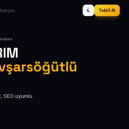
Teklif Al
İletişim
ahallesi
RIM
Avşarsöğütlü
el, SEO uyumlu