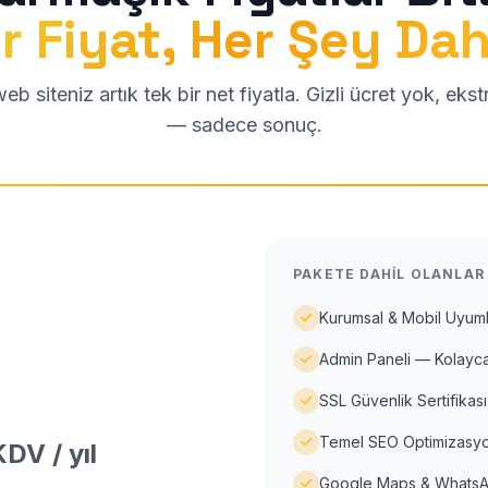
r Fiyat, Her Şey Dah
b siteniz artık tek bir net fiyatla. Gizli ücret yok, eks
— sadece sonuç.
PAKETE DAHIL OLANLAR
Kurumsal & Mobil Uyuml
Admin Paneli — Kolayca
SSL Güvenlik Sertifikası
Temel SEO Optimizasyo
DV / yıl
Google Maps & WhatsA