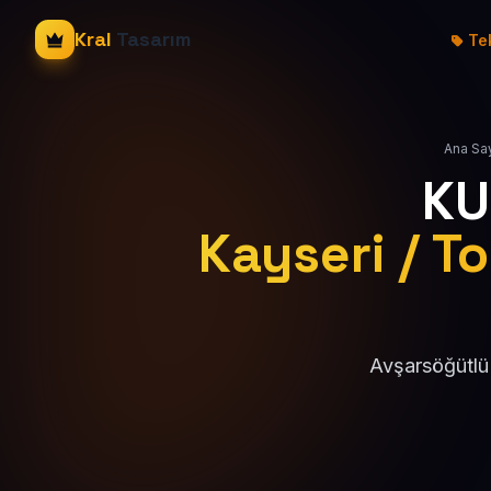
Kral
Tasarım
Tek
Ana Sa
KU
Kayseri / T
Avşarsöğütlü 