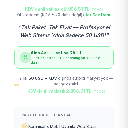
KDV dahil yaklaşık
2.856,51 TL
(TCMB)
Yıllık ödeme (KDV %20 dahil değil)
Her Şey Dahil
"Tek Paket, Tek Fiyat — Profesyonel
Web Siteniz Yılda Sadece 50 USD!"
Alan Adı + Hosting DAHİL
.com.tr / .tr alan adı ve hosting yıllık ücrete
dahil!
Yıllık
50 USD + KDV
dışında sürpriz maliyet yok —
her şey dahil.
KDV dahil yaklaşık
2.856,51 TL
(TCMB)
PAKETE DAHIL OLANLAR
Kurumsal & Mobil Uyumlu Web Sitesi