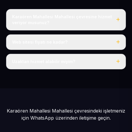
Karaören Mahallesi Mahallesi çevresine hizmet
veriyor musunuz?
Evet, Karaören Mahallesi dahil tüm Tomarza ve
Tomarza çevresine hizmet veriyoruz.
Web sitesi fiyatı ne kadar?
Tek fiyat: yılda 50 USD + KDV, her şey dahil.
Uzaktan hizmet alabilir miyim?
Evet, tüm sürecimiz uzaktan yürütülür; nerede olursanız
olun eksiksiz hizmet alırsınız.
Karaören Mahallesi Mahallesi çevresindeki işletmeniz
için
WhatsApp üzerinden iletişime geçin.