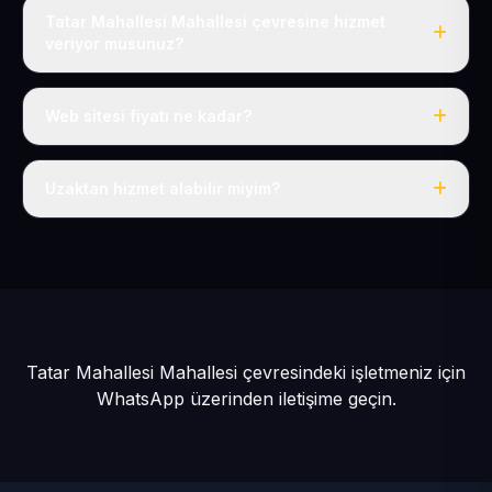
Tatar Mahallesi Mahallesi çevresine hizmet
veriyor musunuz?
Evet, Tatar Mahallesi dahil tüm Tomarza ve Tomarza
çevresine hizmet veriyoruz.
Web sitesi fiyatı ne kadar?
Tek fiyat: yılda 50 USD + KDV, her şey dahil.
Uzaktan hizmet alabilir miyim?
Evet, tüm sürecimiz uzaktan yürütülür; nerede olursanız
olun eksiksiz hizmet alırsınız.
Tatar Mahallesi Mahallesi çevresindeki işletmeniz için
WhatsApp üzerinden iletişime geçin.