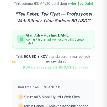
Yıllık ödeme (KDV %20 dahil değil)
Her Şey Dahil
"Tek Paket, Tek Fiyat — Profesyonel
Web Siteniz Yılda Sadece 50 USD!"
Alan Adı + Hosting DAHİL
.com.tr / .tr alan adı ve hosting yıllık ücrete
dahil!
Yıllık
50 USD + KDV
dışında sürpriz maliyet yok —
her şey dahil.
KDV dahil yaklaşık
2.856,51 TL
(TCMB)
PAKETE DAHIL OLANLAR
Kurumsal & Mobil Uyumlu Web Sitesi
Admin Paneli — Kolayca Kendiniz Yönetin