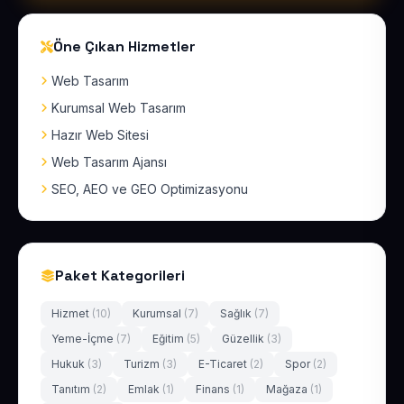
Öne Çıkan Hizmetler
Web Tasarım
Kurumsal Web Tasarım
Hazır Web Sitesi
Web Tasarım Ajansı
SEO, AEO ve GEO Optimizasyonu
Paket Kategorileri
Hizmet
(10)
Kurumsal
(7)
Sağlık
(7)
Yeme-İçme
(7)
Eğitim
(5)
Güzellik
(3)
Hukuk
(3)
Turizm
(3)
E-Ticaret
(2)
Spor
(2)
Tanıtım
(2)
Emlak
(1)
Finans
(1)
Mağaza
(1)