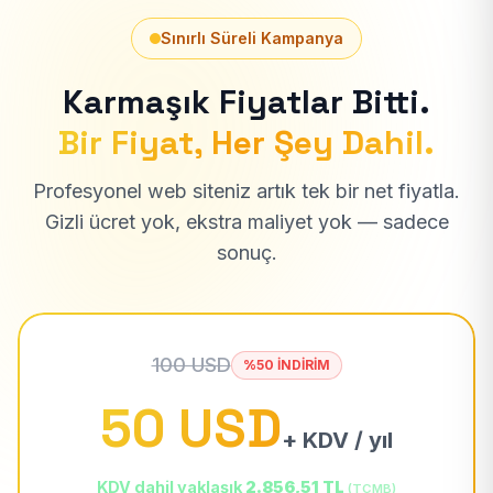
Sınırlı Süreli Kampanya
Karmaşık Fiyatlar Bitti.
Bir Fiyat, Her Şey Dahil.
Profesyonel web siteniz artık tek bir net fiyatla.
Gizli ücret yok, ekstra maliyet yok — sadece
sonuç.
100 USD
%50 İNDİRİM
50 USD
+ KDV / yıl
KDV dahil yaklaşık
2.856,51 TL
(TCMB)