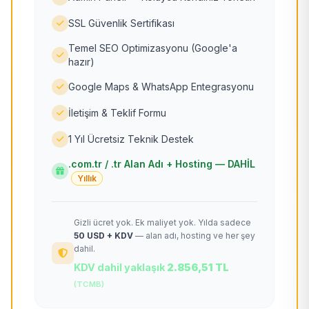
SSL Güvenlik Sertifikası
Temel SEO Optimizasyonu (Google'a
hazır)
Google Maps & WhatsApp Entegrasyonu
İletişim & Teklif Formu
1 Yıl Ücretsiz Teknik Destek
.com.tr / .tr Alan Adı + Hosting — DAHİL
Yıllık
Gizli ücret yok. Ek maliyet yok. Yılda sadece
50 USD + KDV
— alan adı, hosting ve her şey
dahil.
KDV dahil yaklaşık
2.856,51 TL
(TCMB)