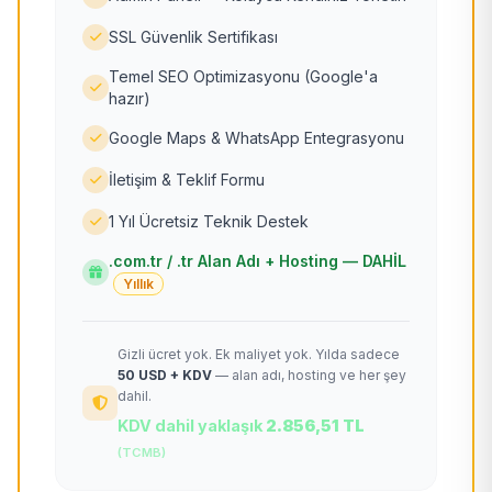
SSL Güvenlik Sertifikası
Temel SEO Optimizasyonu (Google'a
hazır)
Google Maps & WhatsApp Entegrasyonu
İletişim & Teklif Formu
1 Yıl Ücretsiz Teknik Destek
.com.tr / .tr Alan Adı + Hosting — DAHİL
Yıllık
Gizli ücret yok. Ek maliyet yok. Yılda sadece
50 USD + KDV
— alan adı, hosting ve her şey
dahil.
KDV dahil yaklaşık
2.856,51 TL
(TCMB)