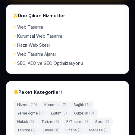
Öne Çıkan Hizmetler
Web Tasarım
Kurumsal Web Tasarım
Hazır Web Sitesi
Web Tasarım Ajansı
SEO, AEO ve GEO Optimizasyonu
Paket Kategorileri
Hizmet
(10)
Kurumsal
(7)
Sağlık
(7)
Yeme-İçme
(7)
Eğitim
(5)
Güzellik
(3)
Hukuk
(3)
Turizm
(3)
E-Ticaret
(2)
Spor
(2)
Tanıtım
(2)
Emlak
(1)
Finans
(1)
Mağaza
(1)