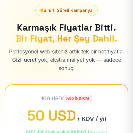
Sınırlı Süreli Kampanya
Karmaşık Fiyatlar Bitti.
Bir Fiyat, Her Şey Dahil.
Profesyonel web siteniz artık tek bir net fiyatla.
Gizli ücret yok, ekstra maliyet yok — sadece
sonuç.
100 USD
%50 İNDİRİM
50 USD
+ KDV / yıl
KDV dahil yaklaşık
2.856,51 TL
(TCMB)