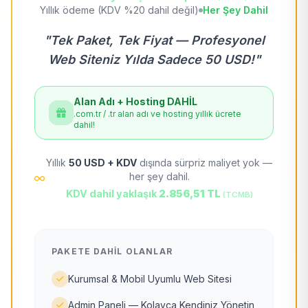
Yıllık ödeme (KDV %20 dahil değil)
Her Şey Dahil
"Tek Paket, Tek Fiyat — Profesyonel
Web Siteniz Yılda Sadece 50 USD!"
Alan Adı + Hosting DAHİL
.com.tr / .tr alan adı ve hosting yıllık ücrete
dahil!
Yıllık
50 USD + KDV
dışında sürpriz maliyet yok —
her şey dahil.
KDV dahil yaklaşık
2.856,51 TL
(TCMB)
PAKETE DAHIL OLANLAR
Kurumsal & Mobil Uyumlu Web Sitesi
Admin Paneli — Kolayca Kendiniz Yönetin