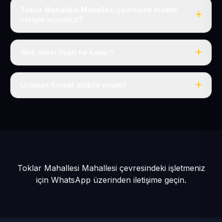
Toklar Mahallesi Mahallesi çevresine hizmet
veriyor musunuz?
Evet, Toklar Mahallesi dahil tüm Tomarza ve Tomarza
çevresine hizmet veriyoruz.
Web sitesi fiyatı ne kadar?
Tek fiyat: yılda 50 USD + KDV, her şey dahil.
Uzaktan hizmet alabilir miyim?
Evet, tüm sürecimiz uzaktan yürütülür; nerede olursanız
olun eksiksiz hizmet alırsınız.
Toklar Mahallesi Mahallesi çevresindeki işletmeniz
için
WhatsApp üzerinden iletişime geçin.