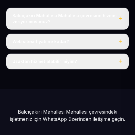
Balcıçakırı Mahallesi Mahallesi çevresine hizmet
veriyor musunuz?
Evet, Balcıçakırı Mahallesi dahil tüm Yahyalı ve Yahyalı
çevresine hizmet veriyoruz.
Web sitesi fiyatı ne kadar?
Tek fiyat: yılda 50 USD + KDV, her şey dahil.
Uzaktan hizmet alabilir miyim?
Evet, tüm sürecimiz uzaktan yürütülür; nerede olursanız
olun eksiksiz hizmet alırsınız.
Balcıçakırı Mahallesi Mahallesi çevresindeki
işletmeniz için
WhatsApp üzerinden iletişime geçin.