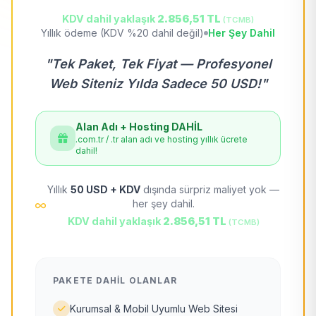
KDV dahil yaklaşık
2.856,51 TL
(TCMB)
Yıllık ödeme (KDV %20 dahil değil)
Her Şey Dahil
"Tek Paket, Tek Fiyat — Profesyonel
Web Siteniz Yılda Sadece 50 USD!"
Alan Adı + Hosting DAHİL
.com.tr / .tr alan adı ve hosting yıllık ücrete
dahil!
Yıllık
50 USD + KDV
dışında sürpriz maliyet yok —
her şey dahil.
KDV dahil yaklaşık
2.856,51 TL
(TCMB)
PAKETE DAHIL OLANLAR
Kurumsal & Mobil Uyumlu Web Sitesi