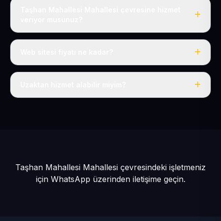
Taşhan Mahallesi Mahallesi çevresine hizmet
veriyor musunuz?
Evet, Taşhan Mahallesi dahil tüm Yahyalı ve Yahyalı
çevresine hizmet veriyoruz.
Web sitesi fiyatı ne kadar?
Tek fiyat: yılda 50 USD + KDV, her şey dahil.
Uzaktan hizmet alabilir miyim?
Evet, tüm sürecimiz uzaktan yürütülür; nerede olursanız
olun eksiksiz hizmet alırsınız.
Taşhan Mahallesi Mahallesi çevresindeki işletmeniz
için
WhatsApp üzerinden iletişime geçin.