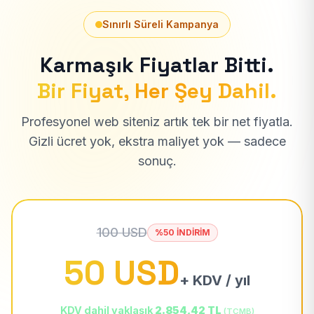
Sınırlı Süreli Kampanya
Karmaşık Fiyatlar Bitti.
Bir Fiyat, Her Şey Dahil.
Profesyonel web siteniz artık tek bir net fiyatla.
Gizli ücret yok, ekstra maliyet yok — sadece
sonuç.
100 USD
%50 İNDİRİM
50 USD
+ KDV / yıl
KDV dahil yaklaşık
2.854,42 TL
(TCMB)