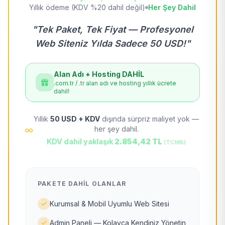
Yıllık ödeme (KDV %20 dahil değil)
Her Şey Dahil
"Tek Paket, Tek Fiyat — Profesyonel
Web Siteniz Yılda Sadece 50 USD!"
Alan Adı + Hosting DAHİL
.com.tr / .tr alan adı ve hosting yıllık ücrete
dahil!
Yıllık
50 USD + KDV
dışında sürpriz maliyet yok —
her şey dahil.
KDV dahil yaklaşık
2.854,42 TL
(TCMB)
PAKETE DAHIL OLANLAR
Kurumsal & Mobil Uyumlu Web Sitesi
Admin Paneli — Kolayca Kendiniz Yönetin