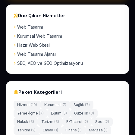
Öne Çıkan Hizmetler
Web Tasarım
Kurumsal Web Tasarım
Hazır Web Sitesi
Web Tasarım Ajansı
SEO, AEO ve GEO Optimizasyonu
Paket Kategorileri
Hizmet
(10)
Kurumsal
(7)
Sağlık
(7)
Yeme-İçme
(7)
Eğitim
(5)
Güzellik
(3)
Hukuk
(3)
Turizm
(3)
E-Ticaret
(2)
Spor
(2)
Tanıtım
(2)
Emlak
(1)
Finans
(1)
Mağaza
(1)