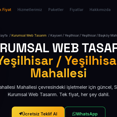
 Fiyat
Hizmetlerimiz
Paketler
Fiyatlar
Hakkımızda
Sayfa
/
Kurumsal Web Tasarım
/
Kayseri / Yeşilhisar / Yeşilhisar / Başköy Mah
RUMSAL WEB TASA
Yeşilhisar / Yeşilhis
Mahallesi
allesi Mahallesi çevresindeki işletmeler için güncel,
Kurumsal Web Tasarım. Tek fiyat, her şey dahil.
Ücretsiz Teklif Al
WhatsApp