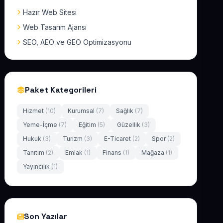
Hazır Web Sitesi
Web Tasarım Ajansı
SEO, AEO ve GEO Optimizasyonu
Paket Kategorileri
Hizmet
(10)
Kurumsal
(7)
Sağlık
(7)
Yeme-İçme
(7)
Eğitim
(5)
Güzellik
(3)
Hukuk
(3)
Turizm
(3)
E-Ticaret
(2)
Spor
(2)
Tanıtım
(2)
Emlak
(1)
Finans
(1)
Mağaza
(1)
Yayıncılık
(1)
Son Yazılar