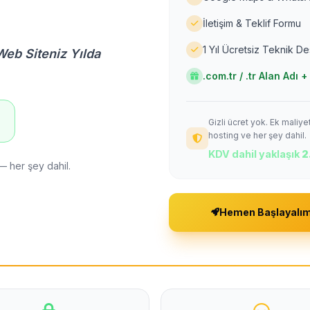
İletişim & Teklif Formu
1 Yıl Ücretsiz Teknik D
Web Siteniz Yılda
.com.tr / .tr Alan Adı
Gizli ücret yok. Ek maliy
!
hosting ve her şey dahil.
KDV dahil yaklaşık
2
— her şey dahil.
Hemen Başlayalı