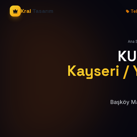
Kral
Tasarım
Tek
Ana 
KU
Kayseri / 
Başköy Mah