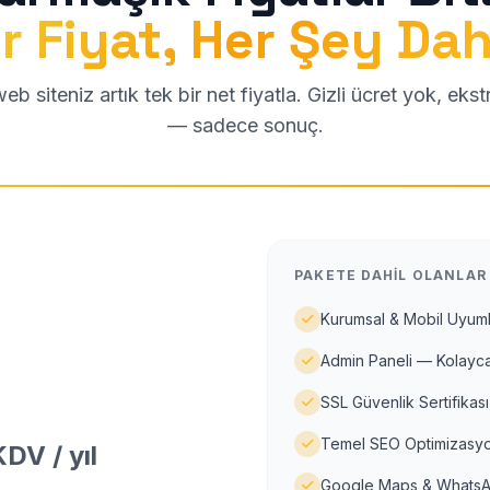
r Fiyat, Her Şey Dah
b siteniz artık tek bir net fiyatla. Gizli ücret yok, eks
— sadece sonuç.
PAKETE DAHIL OLANLAR
Kurumsal & Mobil Uyuml
Admin Paneli — Kolayca
SSL Güvenlik Sertifikası
Temel SEO Optimizasyo
DV / yıl
Google Maps & WhatsA