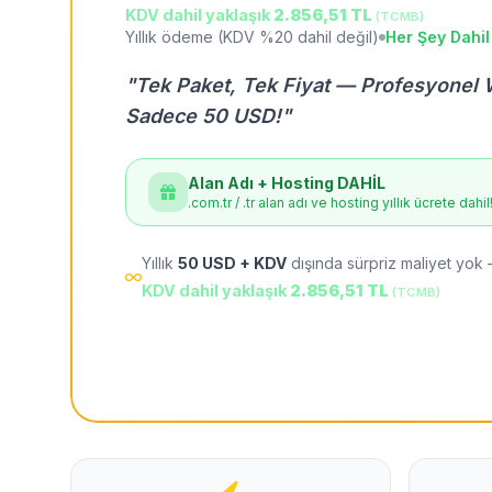
KDV dahil yaklaşık
2.856,51 TL
(TCMB)
Yıllık ödeme (KDV %20 dahil değil)
Her Şey Dahil
"Tek Paket, Tek Fiyat — Profesyonel 
Sadece 50 USD!"
Alan Adı + Hosting DAHİL
.com.tr / .tr alan adı ve hosting yıllık ücrete dahil
Yıllık
50 USD + KDV
dışında sürpriz maliyet yok 
KDV dahil yaklaşık
2.856,51 TL
(TCMB)