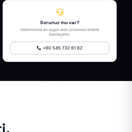
Sorunuz mu var?
Sektörünüze en uygun web çözümünü birlikte
belirleyelim.
+90 545 732 61 82
i.