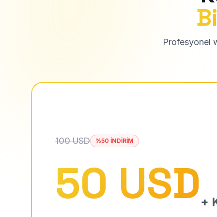
Bi
Profesyonel we
100 USD
%50 İNDİRİM
50 USD
+ K