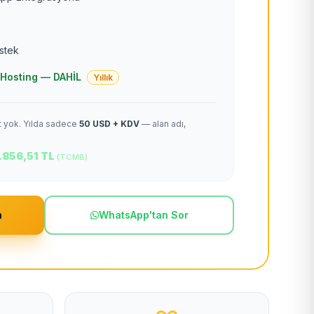
estek
 + Hosting — DAHİL
Yıllık
et yok. Yılda sadece
50 USD + KDV
— alan adı,
.856,51 TL
(TCMB)
m
WhatsApp'tan Sor