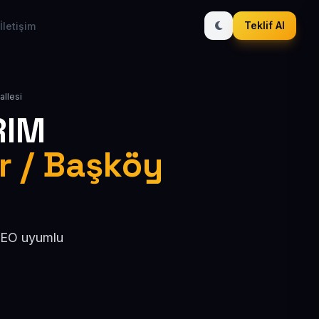
Teklif Al
İletişim
allesi
RIM
ar / Başköy
 SEO uyumlu