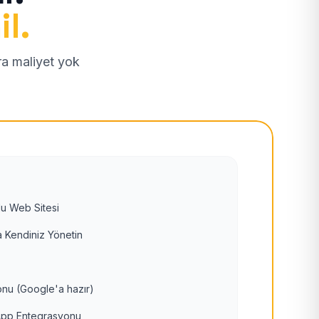
il.
tra maliyet yok
u Web Sitesi
 Kendiniz Yönetin
nu (Google'a hazır)
pp Entegrasyonu