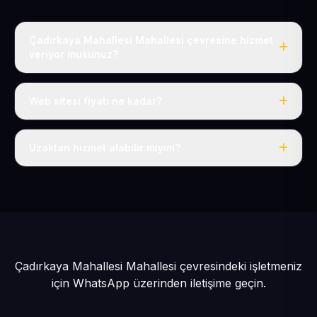
Çadırkaya Mahallesi Mahallesi çevresine hizmet
veriyor musunuz?
Evet, Çadırkaya Mahallesi dahil tüm Yeşilhisar ve
Yeşilhisar çevresine hizmet veriyoruz.
Web sitesi fiyatı ne kadar?
Tek fiyat: yılda 50 USD + KDV, her şey dahil.
Uzaktan hizmet alabilir miyim?
Evet, tüm sürecimiz uzaktan yürütülür; nerede olursanız
olun eksiksiz hizmet alırsınız.
Çadırkaya Mahallesi Mahallesi çevresindeki işletmeniz
için
WhatsApp üzerinden iletişime geçin.