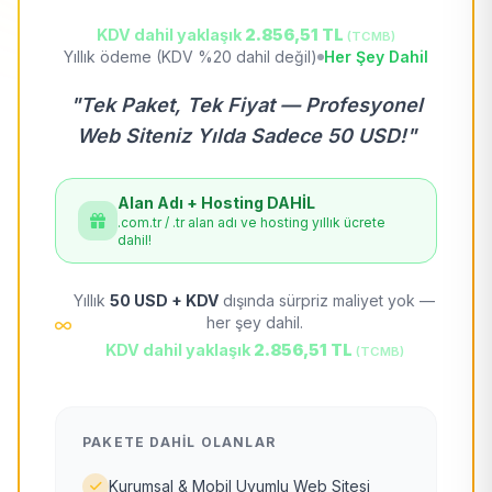
KDV dahil yaklaşık
2.856,51 TL
(TCMB)
Yıllık ödeme (KDV %20 dahil değil)
Her Şey Dahil
"Tek Paket, Tek Fiyat — Profesyonel
Web Siteniz Yılda Sadece 50 USD!"
Alan Adı + Hosting DAHİL
.com.tr / .tr alan adı ve hosting yıllık ücrete
dahil!
Yıllık
50 USD + KDV
dışında sürpriz maliyet yok —
her şey dahil.
KDV dahil yaklaşık
2.856,51 TL
(TCMB)
PAKETE DAHIL OLANLAR
Kurumsal & Mobil Uyumlu Web Sitesi