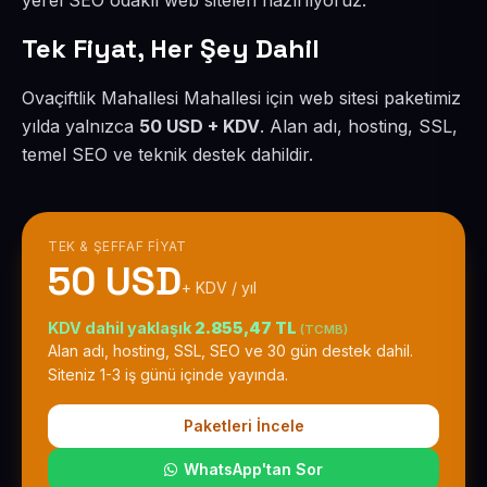
yerel SEO odaklı web siteleri hazırlıyoruz.
Tek Fiyat, Her Şey Dahil
Ovaçiftlik Mahallesi Mahallesi için web sitesi paketimiz
yılda yalnızca
50 USD + KDV
. Alan adı, hosting, SSL,
temel SEO ve teknik destek dahildir.
TEK & ŞEFFAF FIYAT
50 USD
+ KDV / yıl
KDV dahil yaklaşık
2.855,47 TL
(TCMB)
Alan adı, hosting, SSL, SEO ve 30 gün destek dahil.
Siteniz 1-3 iş günü içinde yayında.
Paketleri İncele
WhatsApp'tan Sor