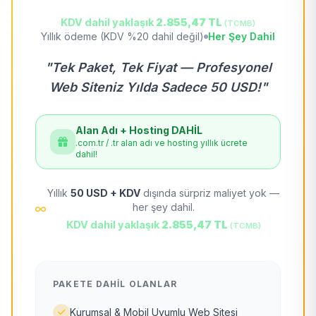
KDV dahil yaklaşık
2.855,47 TL
(TCMB)
Yıllık ödeme (KDV %20 dahil değil)
Her Şey Dahil
"Tek Paket, Tek Fiyat — Profesyonel
Web Siteniz Yılda Sadece 50 USD!"
Alan Adı + Hosting DAHİL
.com.tr / .tr alan adı ve hosting yıllık ücrete
dahil!
Yıllık
50 USD + KDV
dışında sürpriz maliyet yok —
her şey dahil.
KDV dahil yaklaşık
2.855,47 TL
(TCMB)
PAKETE DAHIL OLANLAR
Kurumsal & Mobil Uyumlu Web Sitesi