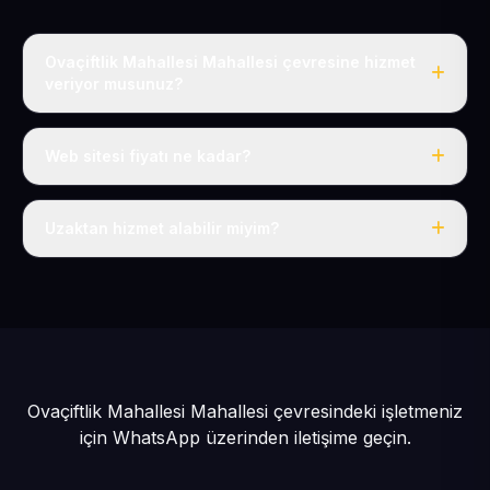
Ovaçiftlik Mahallesi Mahallesi çevresine hizmet
veriyor musunuz?
Evet, Ovaçiftlik Mahallesi dahil tüm Yeşilhisar ve
Yeşilhisar çevresine hizmet veriyoruz.
Web sitesi fiyatı ne kadar?
Tek fiyat: yılda 50 USD + KDV, her şey dahil.
Uzaktan hizmet alabilir miyim?
Evet, tüm sürecimiz uzaktan yürütülür; nerede olursanız
olun eksiksiz hizmet alırsınız.
Ovaçiftlik Mahallesi Mahallesi çevresindeki işletmeniz
için
WhatsApp üzerinden iletişime geçin.