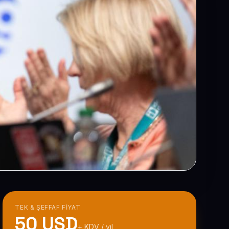
TEK & ŞEFFAF FIYAT
50 USD
+ KDV / yıl