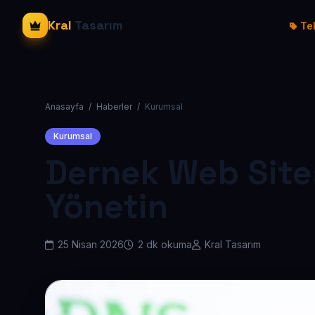
Kral
Tasarım
Tek
Anasayfa
/
Haberler
/
Kurumsal
Kurumsal
Dernek Web Sitesi
Yönetin
25 Nisan 2026
2 dk okuma
Kral Tasarım