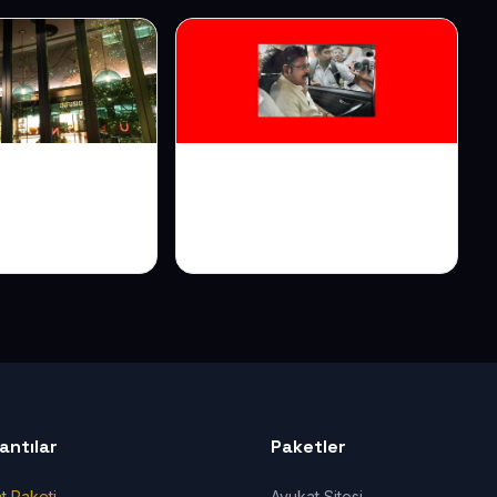
ası ve Borsa
Vakıf Web Sitesi:
: Üyeyle
Şeffaflıkla Bağışı
şim
Harekete Geçirin
lantılar
Paketler
t Paketi
Avukat Sitesi