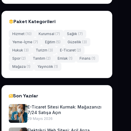
Paket Kategorileri
Hizmet
(10)
Kurumsal
(7)
Sağlık
(7)
Yeme-İçme
(7)
Eğitim
(5)
Güzellik
(3)
Hukuk
(3)
Turizm
(3)
E-Ticaret
(2)
Spor
(2)
Tanıtım
(2)
Emlak
(1)
Finans
(1)
Mağaza
(1)
Yayıncılık
(1)
Son Yazılar
E-Ticaret Sitesi Kurmak: Mağazanızı
7/24 Satışa Açın
29 Mayıs 2026
Elektrikçi Web Sitesi: Acil Arıza