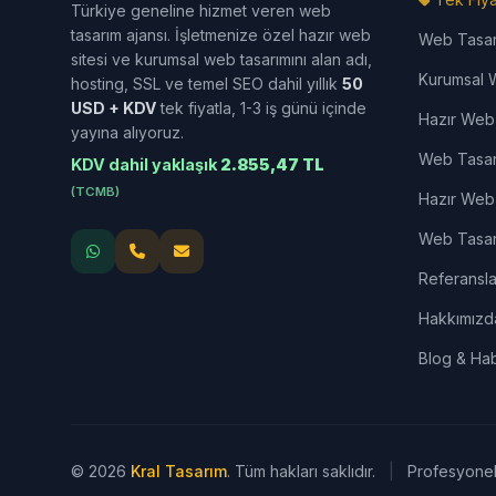
Türkiye geneline hizmet veren web
tasarım ajansı. İşletmenize özel hazır web
Web Tasa
sitesi ve kurumsal web tasarımını alan adı,
Kurumsal 
hosting, SSL ve temel SEO dahil yıllık
50
USD + KDV
tek fiyatla, 1-3 iş günü içinde
Hazır Web 
yayına alıyoruz.
Web Tasar
KDV dahil yaklaşık
2.855,47 TL
(TCMB)
Hazır Web 
Web Tasarı
Referansla
Hakkımızd
Blog & Hab
© 2026
Kral Tasarım
. Tüm hakları saklıdır.
|
Profesyonel