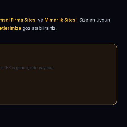
msal Firma Sitesi
ve
Mimarlık Sitesi
. Size en uygun
etlerimize
göz atabilirsiniz.
il. 1-3 iş günü içinde yayında.