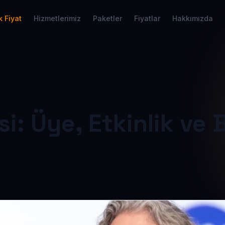
 Fiyat
Hizmetlerimiz
Paketler
Fiyatlar
Hakkımızda
: Üye, Etkinlik ve B