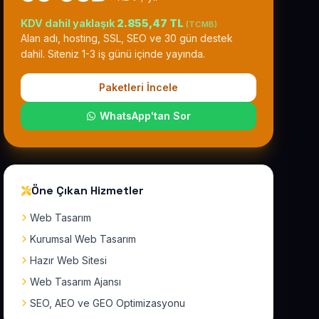
KDV dahil yaklaşık
2.855,47 TL
(TCMB)
Alan adı, hosting, SSL, SEO ve 30 gün destek
dahil. Siteniz 1-3 iş günü içinde yayında.
Paketleri İncele
WhatsApp'tan Sor
Öne Çıkan Hizmetler
Web Tasarım
Kurumsal Web Tasarım
Hazır Web Sitesi
Web Tasarım Ajansı
SEO, AEO ve GEO Optimizasyonu