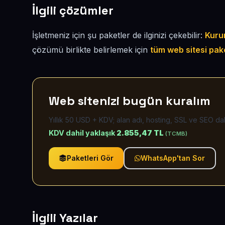
İlgili çözümler
İşletmeniz için şu paketler de ilginizi çekebilir:
Kuru
çözümü birlikte belirlemek için
tüm web sitesi pak
Web sitenizi bugün kuralım
Yıllık 50 USD + KDV; alan adı, hosting, SSL ve SEO dah
KDV dahil yaklaşık
2.855,47 TL
(TCMB)
Paketleri Gör
WhatsApp'tan Sor
İlgili Yazılar