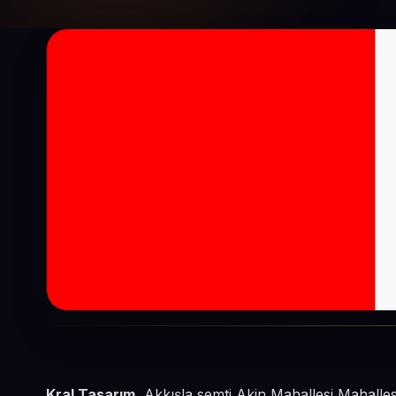
Kral Tasarım
, Akkışla semti Akin Mahallesi Mahalle