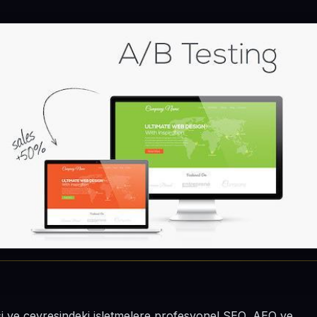
si ve çevresindeki işletmelere profesyonel SEO, AEO ve