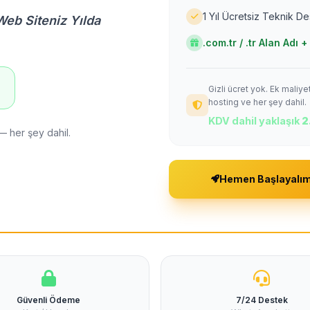
1 Yıl Ücretsiz Teknik D
Web Siteniz Yılda
.com.tr / .tr Alan Adı
Gizli ücret yok. Ek maliy
!
hosting ve her şey dahil.
KDV dahil yaklaşık
2
— her şey dahil.
Hemen Başlayalı
Güvenli Ödeme
7/24 Destek