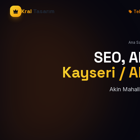
Kral
Tasarım
Tek
Ana S
SEO, 
Kayseri / A
Akin Mahall