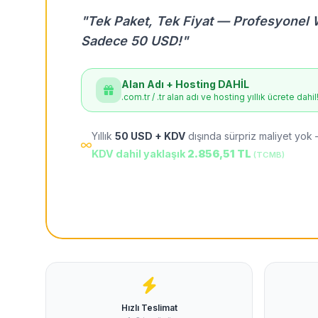
"Tek Paket, Tek Fiyat — Profesyonel 
Sadece 50 USD!"
Alan Adı + Hosting DAHİL
.com.tr / .tr alan adı ve hosting yıllık ücrete dahil
Yıllık
50 USD + KDV
dışında sürpriz maliyet yok 
KDV dahil yaklaşık
2.856,51 TL
(TCMB)
Hızlı Teslimat