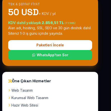
TEK & ŞEFFAF FIYAT
50 USD
+ KDV / yıl
KDV dahil yaklaşık
2.856,51 TL
(TCMB)
Alan adı, hosting, SSL, SEO ve 30 gün destek dahil.
Siteniz 1-3 iş günü içinde yayında.
Paketleri İncele
WhatsApp'tan Sor
Öne Çıkan Hizmetler
Web Tasarım
Kurumsal Web Tasarım
Hazır Web Sitesi