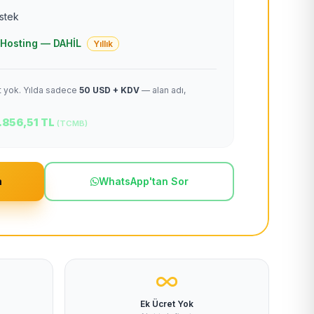
estek
 + Hosting — DAHİL
Yıllık
et yok. Yılda sadece
50 USD + KDV
— alan adı,
.856,51 TL
(TCMB)
m
WhatsApp'tan Sor
Ek Ücret Yok