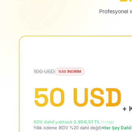
Profesyonel we
100 USD
%50 İNDİRİM
50 USD
+ K
KDV dahil yaklaşık
2.856,51 TL
(TCMB)
Yıllık ödeme (KDV %20 dahil değil)
Her Şey Dahil