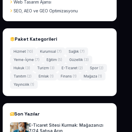
Web Tasarım Ajansı
SEO, AEO ve GEO Optimizasyonu
Paket Kategorileri
Hizmet
(10)
Kurumsal
(7)
Sağlık
(7)
Yeme-İçme
(7)
Eğitim
(5)
Güzellik
(3)
Hukuk
(3)
Turizm
(3)
E-Ticaret
(2)
Spor
(2)
Tanıtım
(2)
Emlak
(1)
Finans
(1)
Mağaza
(1)
Yayıncılık
(1)
Son Yazılar
E-Ticaret Sitesi Kurmak: Mağazanızı
7/24 Satışa Açın