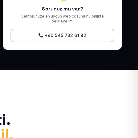
Sorunuz mu var?
Sektörünüze en uygun web çözümünü birlikte
belirleyelim.
+90 545 732 61 82
i.
il.