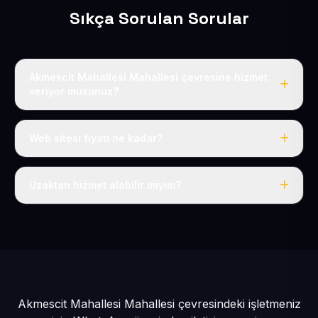
Sıkça Sorulan Sorular
Akmescit Mahallesi Mahallesi çevresine hizmet
veriyor musunuz?
Evet, Akmescit Mahallesi dahil tüm Bünyan ve Bünyan
çevresine hizmet veriyoruz.
Web sitesi fiyatı ne kadar?
Tek fiyat: yılda 50 USD + KDV, her şey dahil.
Uzaktan hizmet alabilir miyim?
Evet, tüm sürecimiz uzaktan yürütülür; nerede olursanız
olun eksiksiz hizmet alırsınız.
Akmescit Mahallesi Mahallesi çevresindeki işletmeniz