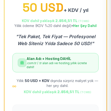
50 USD
+ KDV / yıl
KDV dahil yaklaşık
2.856,51 TL
(TCMB)
Yıllık ödeme (KDV %20 dahil değil)
Her Şey Dahil
"Tek Paket, Tek Fiyat — Profesyonel
Web Siteniz Yılda Sadece 50 USD!"
Alan Adı + Hosting DAHİL
.com.tr / .tr alan adı ve hosting yıllık ücrete
dahil!
Yıllık
50 USD + KDV
dışında sürpriz maliyet yok —
her şey dahil.
KDV dahil yaklaşık
2.856,51 TL
(TCMB)