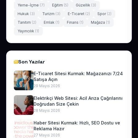
Yeme-İçme
(7)
Eğitim
(5)
Güzellik
(3)
Hukuk
(3)
Turizm
(3)
E-Ticaret
(2)
Spor
(2)
Tanıtım
(2)
Emlak
(1)
Finans
(1)
Mağaza
(1)
Yayıncılık
(1)
Son Yazılar
E-Ticaret Sitesi Kurmak: Mağazanızı 7/24
Satışa Açın
29 Mayıs 2026
Elektrikçi Web Sitesi: Acil Arıza Çağrılarını
Doğrudan Size Çekin
28 Mayıs 2026
Haber Sitesi Kurmak: Hızlı, SEO Dostu ve
Reklama Hazır
27 Mayıs 2026