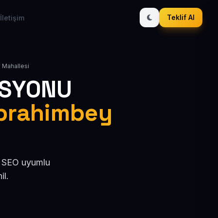
Teklif Al
İletişim
y Mahallesi
ASYONU
İbrahimbey
l, SEO uyumlu
il.