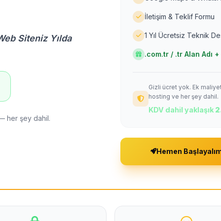
İletişim & Teklif Formu
1 Yıl Ücretsiz Teknik D
Web Siteniz Yılda
.com.tr / .tr Alan Adı
Gizli ücret yok. Ek maliy
!
hosting ve her şey dahil.
KDV dahil yaklaşık
2
— her şey dahil.
Hemen Başlayalı