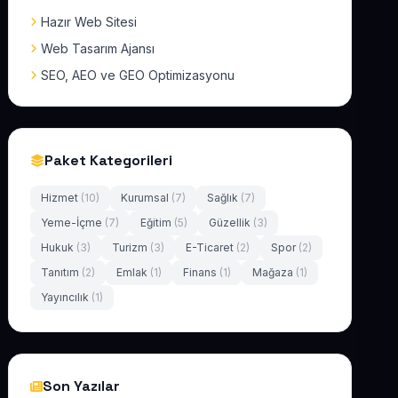
Hazır Web Sitesi
Web Tasarım Ajansı
SEO, AEO ve GEO Optimizasyonu
Paket Kategorileri
Hizmet
(10)
Kurumsal
(7)
Sağlık
(7)
Yeme-İçme
(7)
Eğitim
(5)
Güzellik
(3)
Hukuk
(3)
Turizm
(3)
E-Ticaret
(2)
Spor
(2)
Tanıtım
(2)
Emlak
(1)
Finans
(1)
Mağaza
(1)
Yayıncılık
(1)
Son Yazılar