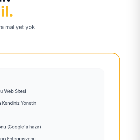
il.
tra maliyet yok
u Web Sitesi
 Kendiniz Yönetin
nu (Google'a hazır)
pp Entegrasyonu