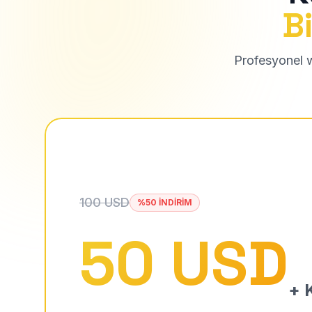
Bi
Profesyonel we
100 USD
%50 İNDİRİM
50 USD
+ K