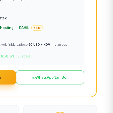
estek
 + Hosting — DAHİL
Yıllık
et yok. Yılda sadece
50 USD + KDV
— alan adı,
.856,51 TL
(TCMB)
m
WhatsApp'tan Sor