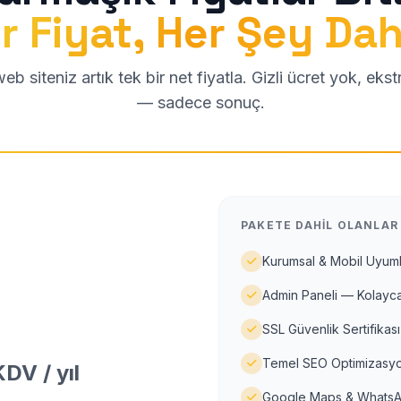
r Fiyat, Her Şey Dah
b siteniz artık tek bir net fiyatla. Gizli ücret yok, eks
— sadece sonuç.
PAKETE DAHIL OLANLAR
Kurumsal & Mobil Uyuml
Admin Paneli — Kolayca
SSL Güvenlik Sertifikası
Temel SEO Optimizasyo
DV / yıl
Google Maps & WhatsA