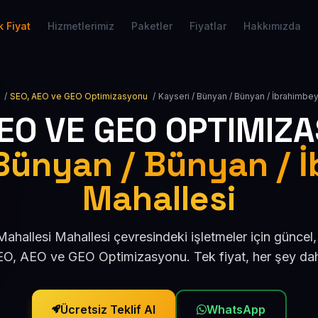
 Fiyat
Hizmetlerimiz
Paketler
Fiyatlar
Hakkımızda
/
SEO, AEO ve GEO Optimizasyonu
/
Kayseri / Bünyan / Bünyan / İbrahimbe
AEO VE GEO OPTIMIZ
 Bünyan / Bünyan / 
Mahallesi
ahallesi Mahallesi çevresindeki işletmeler için günce
O, AEO ve GEO Optimizasyonu. Tek fiyat, her şey dah
Ücretsiz Teklif Al
WhatsApp