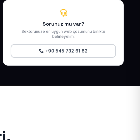
Sorunuz mu var?
Sektörünüze en uygun web çözümünü birlikte
belirleyelim.
+90 545 732 61 82
i.