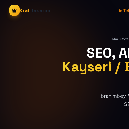
Kral
Tasarım
Tek
Ana Sayfa
SEO, 
Kayseri /
İbrahimbey M
SE