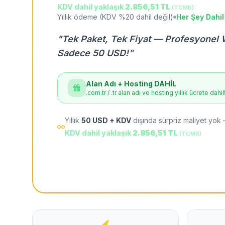
KDV dahil yaklaşık
2.856,51 TL
(TCMB)
Yıllık ödeme (KDV %20 dahil değil)
Her Şey Dahil
"Tek Paket, Tek Fiyat — Profesyonel 
Sadece 50 USD!"
Alan Adı + Hosting DAHİL
.com.tr / .tr alan adı ve hosting yıllık ücrete dahil
Yıllık
50 USD + KDV
dışında sürpriz maliyet yok 
KDV dahil yaklaşık
2.856,51 TL
(TCMB)