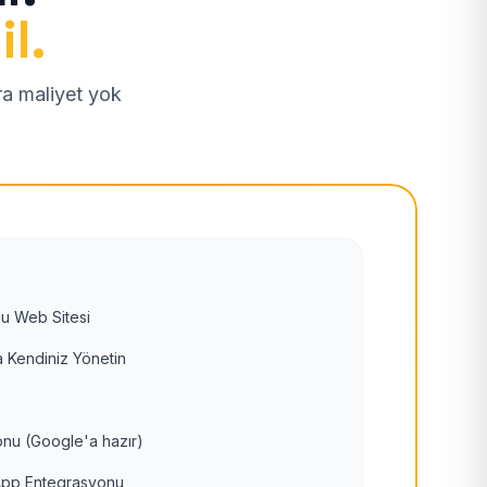
il.
tra maliyet yok
u Web Sitesi
 Kendiniz Yönetin
nu (Google'a hazır)
pp Entegrasyonu