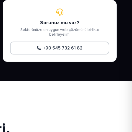
Sorunuz mu var?
Sektörünüze en uygun web çözümünü birlikte
belirleyelim.
+90 545 732 61 82
i.