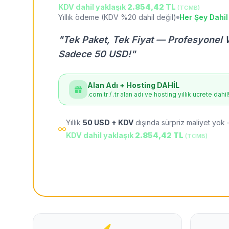
KDV dahil yaklaşık
2.854,42 TL
(TCMB)
Yıllık ödeme (KDV %20 dahil değil)
Her Şey Dahil
"Tek Paket, Tek Fiyat — Profesyonel 
Sadece 50 USD!"
Alan Adı + Hosting DAHİL
.com.tr / .tr alan adı ve hosting yıllık ücrete dahil
Yıllık
50 USD + KDV
dışında sürpriz maliyet yok 
KDV dahil yaklaşık
2.854,42 TL
(TCMB)