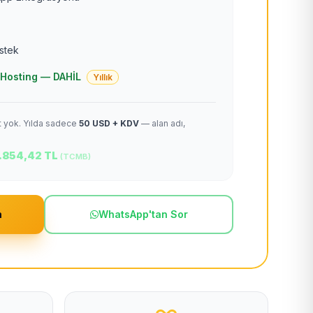
estek
 + Hosting — DAHİL
Yıllık
et yok. Yılda sadece
50 USD + KDV
— alan adı,
.854,42 TL
(TCMB)
m
WhatsApp'tan Sor