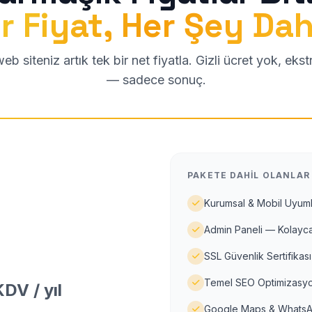
r Fiyat, Her Şey Dah
b siteniz artık tek bir net fiyatla. Gizli ücret yok, eks
— sadece sonuç.
PAKETE DAHIL OLANLAR
Kurumsal & Mobil Uyuml
Admin Paneli — Kolayca
SSL Güvenlik Sertifikası
Temel SEO Optimizasyo
DV / yıl
Google Maps & WhatsA