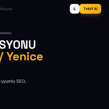
Teklif Al
İletişim
ahallesi
ASYONU
/ Yenice
O uyumlu SEO,