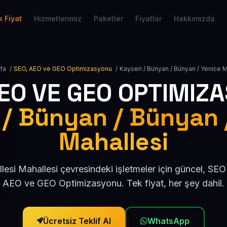
 Fiyat
Hizmetlerimiz
Paketler
Fiyatlar
Hakkımızda
fa
/
SEO, AEO ve GEO Optimizasyonu
/
Kayseri / Bünyan / Bünyan / Yenice M
AEO VE GEO OPTIMIZ
 / Bünyan / Bünyan 
Mahallesi
lesi Mahallesi çevresindeki işletmeler için güncel, SE
AEO ve GEO Optimizasyonu. Tek fiyat, her şey dahil.
Ücretsiz Teklif Al
WhatsApp