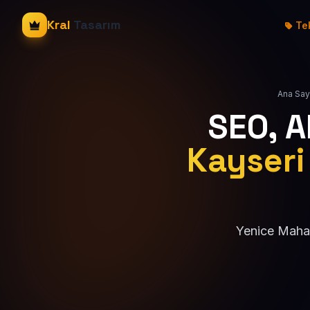
Kral
Tasarım
Tek
Ana Say
SEO, 
Kayseri
Yenice Mahal