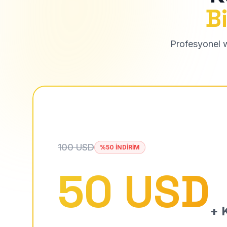
Bi
Profesyonel we
100 USD
%50 İNDİRİM
50 USD
+ K