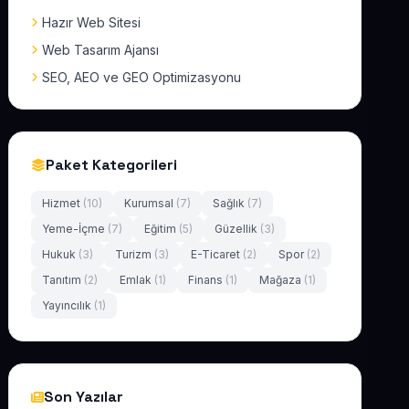
Hazır Web Sitesi
Web Tasarım Ajansı
SEO, AEO ve GEO Optimizasyonu
Paket Kategorileri
Hizmet
(10)
Kurumsal
(7)
Sağlık
(7)
Yeme-İçme
(7)
Eğitim
(5)
Güzellik
(3)
Hukuk
(3)
Turizm
(3)
E-Ticaret
(2)
Spor
(2)
Tanıtım
(2)
Emlak
(1)
Finans
(1)
Mağaza
(1)
Yayıncılık
(1)
Son Yazılar