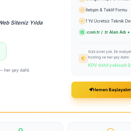
İletişim & Teklif Formu
1 Yıl Ücretsiz Teknik D
Web Siteniz Yılda
.com.tr / .tr Alan Adı
Gizli ücret yok. Ek maliy
!
hosting ve her şey dahil.
KDV dahil yaklaşık
2
— her şey dahil.
Hemen Başlayalı