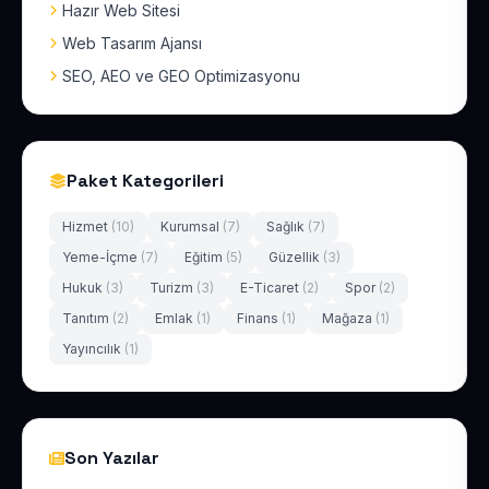
Hazır Web Sitesi
Web Tasarım Ajansı
SEO, AEO ve GEO Optimizasyonu
Paket Kategorileri
Hizmet
(10)
Kurumsal
(7)
Sağlık
(7)
Yeme-İçme
(7)
Eğitim
(5)
Güzellik
(3)
Hukuk
(3)
Turizm
(3)
E-Ticaret
(2)
Spor
(2)
Tanıtım
(2)
Emlak
(1)
Finans
(1)
Mağaza
(1)
Yayıncılık
(1)
Son Yazılar