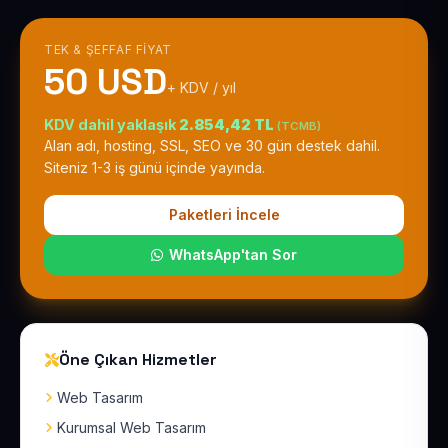
TEK & ŞEFFAF FIYAT
50 USD
+ KDV / yıl
KDV dahil yaklaşık
2.854,42 TL
(TCMB)
Alan adı, hosting, SSL, SEO ve 30 gün destek dahil.
Siteniz 1-3 iş günü içinde yayında.
Paketleri İncele
WhatsApp'tan Sor
Öne Çıkan Hizmetler
Web Tasarım
Kurumsal Web Tasarım