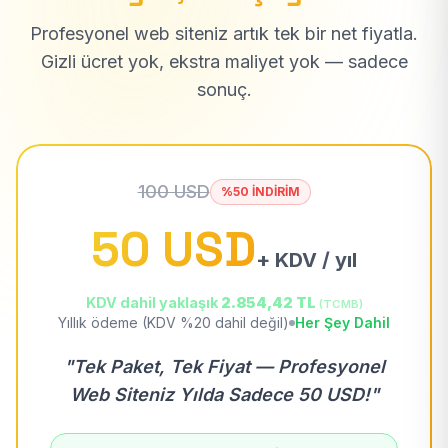
Profesyonel web siteniz artık tek bir net fiyatla.
Gizli ücret yok, ekstra maliyet yok — sadece
sonuç.
100 USD
%50 İNDİRİM
50 USD
+ KDV / yıl
KDV dahil yaklaşık
2.854,42 TL
(TCMB)
Yıllık ödeme (KDV %20 dahil değil)
Her Şey Dahil
"Tek Paket, Tek Fiyat — Profesyonel
Web Siteniz Yılda Sadece 50 USD!"