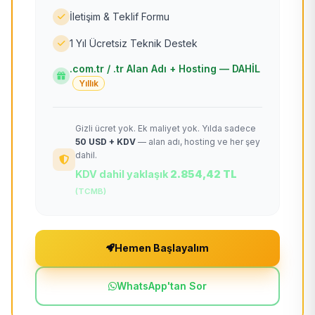
İletişim & Teklif Formu
1 Yıl Ücretsiz Teknik Destek
.com.tr / .tr Alan Adı + Hosting — DAHİL
Yıllık
Gizli ücret yok. Ek maliyet yok. Yılda sadece
50 USD + KDV
— alan adı, hosting ve her şey
dahil.
KDV dahil yaklaşık
2.854,42 TL
(TCMB)
Hemen Başlayalım
WhatsApp'tan Sor