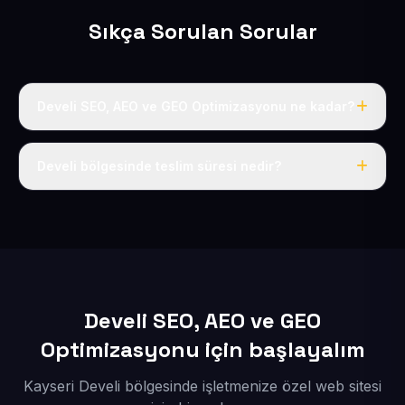
Sıkça Sorulan Sorular
Develi SEO, AEO ve GEO Optimizasyonu ne kadar?
Yıllık 50 USD + KDV tek fiyat; alan adı, hosting, SSL ve
temel SEO dahildir.
Develi bölgesinde teslim süresi nedir?
İçerikleriniz bize ulaştıktan sonra siteniz 1-3 iş günü
içinde yayına alınır.
Develi SEO, AEO ve GEO
Optimizasyonu için başlayalım
Kayseri Develi bölgesinde işletmenize özel web sitesi