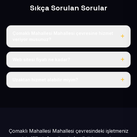
Sıkça Sorulan Sorular
Çomaklı Mahallesi Mahallesi çevresine hizmet
veriyor musunuz?
Evet, Çomaklı Mahallesi dahil tüm Develi ve Develi
çevresine hizmet veriyoruz.
Web sitesi fiyatı ne kadar?
Tek fiyat: yılda 50 USD + KDV, her şey dahil.
Uzaktan hizmet alabilir miyim?
Evet, tüm sürecimiz uzaktan yürütülür; nerede olursanız
olun eksiksiz hizmet alırsınız.
Çomaklı Mahallesi Mahallesi çevresindeki işletmeniz