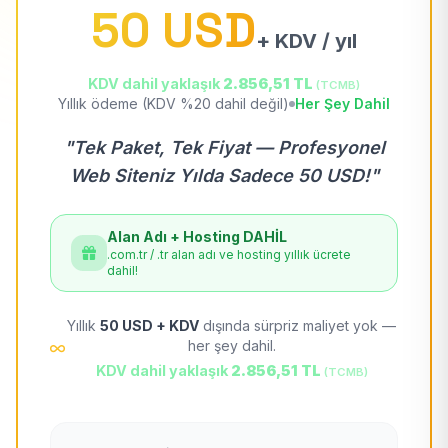
50 USD
+ KDV / yıl
KDV dahil yaklaşık
2.856,51 TL
(TCMB)
Yıllık ödeme (KDV %20 dahil değil)
Her Şey Dahil
"Tek Paket, Tek Fiyat — Profesyonel
Web Siteniz Yılda Sadece 50 USD!"
Alan Adı + Hosting DAHİL
.com.tr / .tr alan adı ve hosting yıllık ücrete
dahil!
Yıllık
50 USD + KDV
dışında sürpriz maliyet yok —
her şey dahil.
KDV dahil yaklaşık
2.856,51 TL
(TCMB)