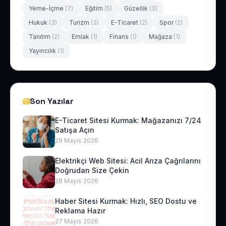
Yeme-İçme
(7)
Eğitim
(5)
Güzellik
(3)
Hukuk
(3)
Turizm
(3)
E-Ticaret
(2)
Spor
(2)
Tanıtım
(2)
Emlak
(1)
Finans
(1)
Mağaza
(1)
Yayıncılık
(1)
Son Yazılar
E-Ticaret Sitesi Kurmak: Mağazanızı 7/24
Satışa Açın
29 Mayıs 2026
Elektrikçi Web Sitesi: Acil Arıza Çağrılarını
Doğrudan Size Çekin
28 Mayıs 2026
Haber Sitesi Kurmak: Hızlı, SEO Dostu ve
Reklama Hazır
27 Mayıs 2026