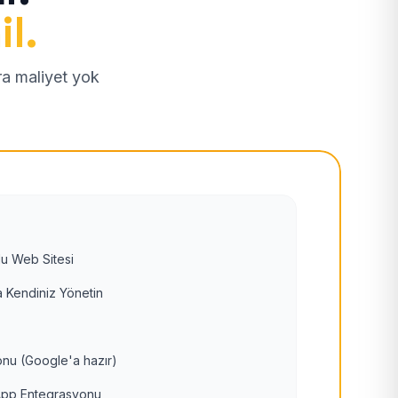
il.
tra maliyet yok
u Web Sitesi
 Kendiniz Yönetin
nu (Google'a hazır)
pp Entegrasyonu