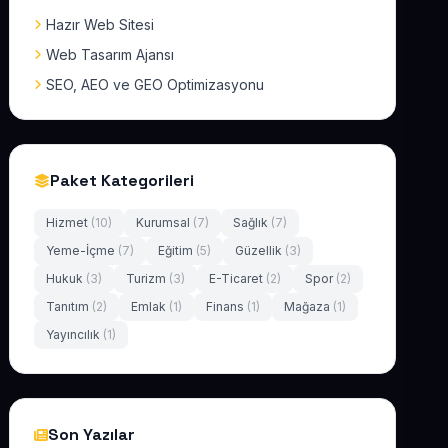
Hazır Web Sitesi
Web Tasarım Ajansı
SEO, AEO ve GEO Optimizasyonu
Paket Kategorileri
Hizmet
(10)
Kurumsal
(7)
Sağlık
(7)
Yeme-İçme
(7)
Eğitim
(5)
Güzellik
(3)
Hukuk
(3)
Turizm
(3)
E-Ticaret
(2)
Spor
(2)
Tanıtım
(2)
Emlak
(1)
Finans
(1)
Mağaza
(1)
Yayıncılık
(1)
Son Yazılar