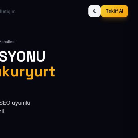
Teklif Al
İletişim
Mahallesi
ASYONU
Çukuryurt
, SEO uyumlu
il.