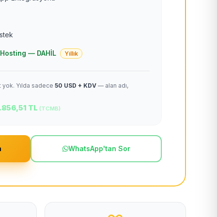
estek
 + Hosting — DAHİL
Yıllık
et yok. Yılda sadece
50 USD + KDV
— alan adı,
.856,51 TL
(TCMB)
m
WhatsApp'tan Sor