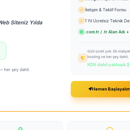
İletişim & Teklif Formu
1 Yıl Ücretsiz Teknik D
Web Siteniz Yılda
.com.tr / .tr Alan Adı
Gizli ücret yok. Ek maliy
!
hosting ve her şey dahil.
KDV dahil yaklaşık
2
— her şey dahil.
Hemen Başlayalı