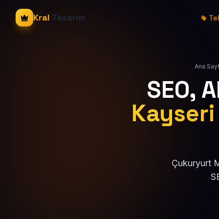
Kral
Tasarım
Tek
Ana Say
SEO, 
Kayseri 
Çukuryurt M
SE