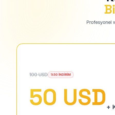
Bi
Profesyonel we
100 USD
%50 İNDİRİM
50 USD
+ K