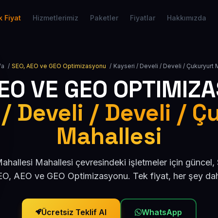
 Fiyat
Hizmetlerimiz
Paketler
Fiyatlar
Hakkımızda
fa
/
SEO, AEO ve GEO Optimizasyonu
/
Kayseri / Develi / Develi / Çukuryurt 
AEO VE GEO OPTIMIZ
/ Develi / Develi / 
Mahallesi
ahallesi Mahallesi çevresindeki işletmeler için güncel
O, AEO ve GEO Optimizasyonu. Tek fiyat, her şey dah
Ücretsiz Teklif Al
WhatsApp