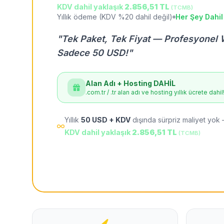
KDV dahil yaklaşık
2.856,51 TL
(TCMB)
Yıllık ödeme (KDV %20 dahil değil)
Her Şey Dahil
"Tek Paket, Tek Fiyat — Profesyonel 
Sadece 50 USD!"
Alan Adı + Hosting DAHİL
.com.tr / .tr alan adı ve hosting yıllık ücrete dahil
Yıllık
50 USD + KDV
dışında sürpriz maliyet yok 
KDV dahil yaklaşık
2.856,51 TL
(TCMB)