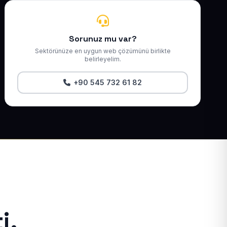
Sorunuz mu var?
Sektörünüze en uygun web çözümünü birlikte
belirleyelim.
+90 545 732 61 82
i.