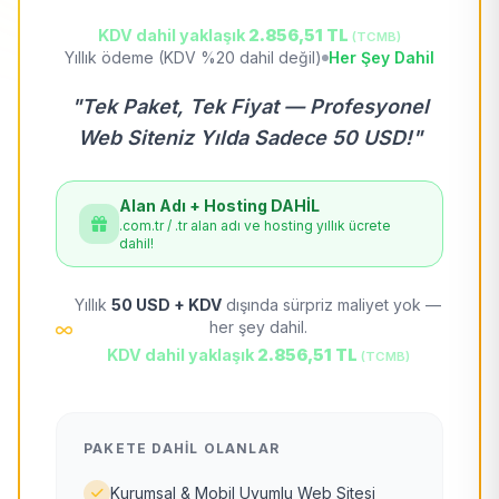
KDV dahil yaklaşık
2.856,51 TL
(TCMB)
Yıllık ödeme (KDV %20 dahil değil)
Her Şey Dahil
"Tek Paket, Tek Fiyat — Profesyonel
Web Siteniz Yılda Sadece 50 USD!"
Alan Adı + Hosting DAHİL
.com.tr / .tr alan adı ve hosting yıllık ücrete
dahil!
Yıllık
50 USD + KDV
dışında sürpriz maliyet yok —
her şey dahil.
KDV dahil yaklaşık
2.856,51 TL
(TCMB)
PAKETE DAHIL OLANLAR
Kurumsal & Mobil Uyumlu Web Sitesi