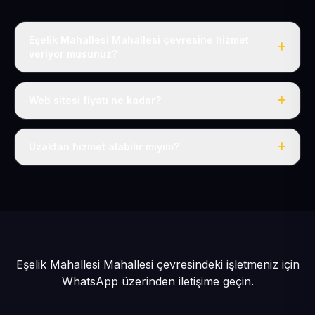
Eşelik Mahallesi Mahallesi çevresine hizmet
veriyor musunuz?
Evet, Eşelik Mahallesi dahil tüm Develi ve Develi
çevresine hizmet veriyoruz.
Web sitesi fiyatı ne kadar?
Tek fiyat: yılda 50 USD + KDV, her şey dahil.
Uzaktan hizmet alabilir miyim?
Evet, tüm sürecimiz uzaktan yürütülür; nerede olursanız
olun eksiksiz hizmet alırsınız.
Eşelik Mahallesi Mahallesi çevresindeki işletmeniz için
WhatsApp üzerinden iletişime geçin.