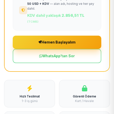
50 USD + KDV
— alan adı, hosting ve her şey
dahil.
KDV dahil yaklaşık
2.856,51 TL
(TCMB)
Hemen Başlayalım
WhatsApp'tan Sor
Hızlı Teslimat
Güvenli Ödeme
1-3 iş günü
Kart / Havale