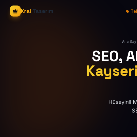
Kral
Tasarım
Tek
Ana Say
SEO, 
Kayseri
Hüseyinli M
SE