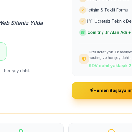
İletişim & Teklif Formu
1 Yıl Ücretsiz Teknik D
Web Siteniz Yılda
.com.tr / .tr Alan Adı
Gizli ücret yok. Ek maliy
!
hosting ve her şey dahil.
KDV dahil yaklaşık
2
— her şey dahil.
Hemen Başlayalı