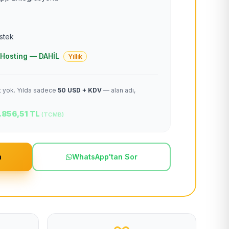
estek
 + Hosting — DAHİL
Yıllık
et yok. Yılda sadece
50 USD + KDV
— alan adı,
.856,51 TL
(TCMB)
m
WhatsApp'tan Sor