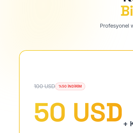
Bi
Profesyonel we
100 USD
%50 İNDİRİM
50 USD
+ K