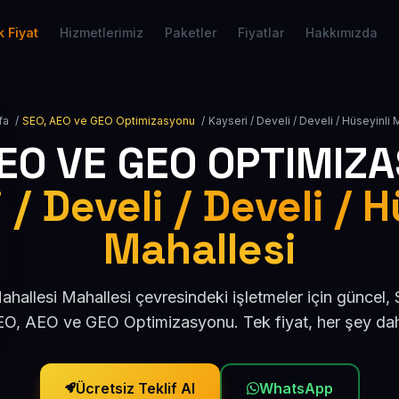
 Fiyat
Hizmetlerimiz
Paketler
Fiyatlar
Hakkımızda
fa
/
SEO, AEO ve GEO Optimizasyonu
/
Kayseri / Develi / Develi / Hüseyinli 
AEO VE GEO OPTIMIZ
 / Develi / Develi / H
Mahallesi
ahallesi Mahallesi çevresindeki işletmeler için güncel
O, AEO ve GEO Optimizasyonu. Tek fiyat, her şey dah
Ücretsiz Teklif Al
WhatsApp