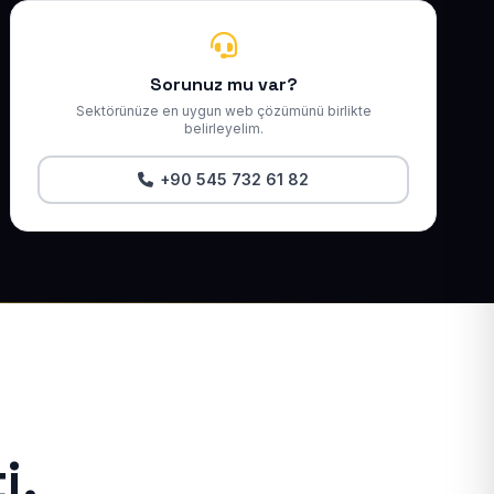
Sorunuz mu var?
Sektörünüze en uygun web çözümünü birlikte
belirleyelim.
+90 545 732 61 82
i.