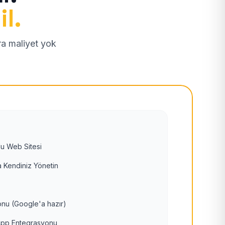
il.
tra maliyet yok
u Web Sitesi
 Kendiniz Yönetin
nu (Google'a hazır)
pp Entegrasyonu