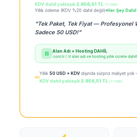
KDV dahil yaklaşık
2.856,51 TL
(TCMB)
Yıllık ödeme (KDV %20 dahil değil)
Her Şey Dahil
"Tek Paket, Tek Fiyat — Profesyonel 
Sadece 50 USD!"
Alan Adı + Hosting DAHİL
.com.tr / .tr alan adı ve hosting yıllık ücrete dahil
Yıllık
50 USD + KDV
dışında sürpriz maliyet yok 
KDV dahil yaklaşık
2.856,51 TL
(TCMB)