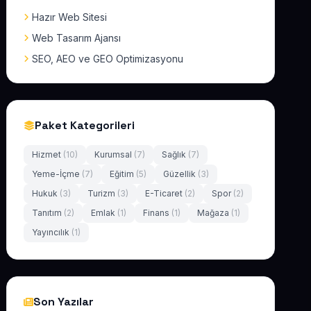
Hazır Web Sitesi
Web Tasarım Ajansı
SEO, AEO ve GEO Optimizasyonu
Paket Kategorileri
Hizmet
(10)
Kurumsal
(7)
Sağlık
(7)
Yeme-İçme
(7)
Eğitim
(5)
Güzellik
(3)
Hukuk
(3)
Turizm
(3)
E-Ticaret
(2)
Spor
(2)
Tanıtım
(2)
Emlak
(1)
Finans
(1)
Mağaza
(1)
Yayıncılık
(1)
Son Yazılar