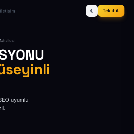
Teklif Al
İletişim
Mahallesi
ASYONU
üseyinli
, SEO uyumlu
il.