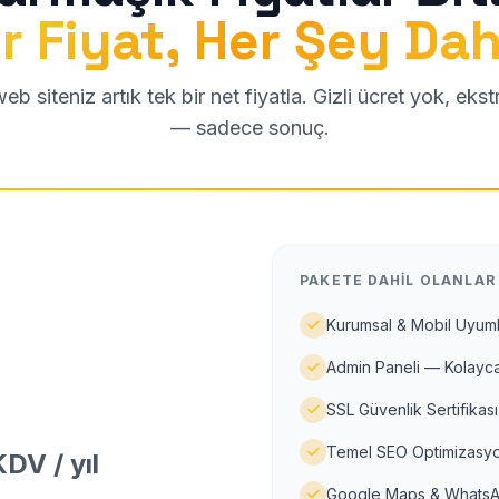
r Fiyat, Her Şey Dah
b siteniz artık tek bir net fiyatla. Gizli ücret yok, eks
— sadece sonuç.
PAKETE DAHIL OLANLAR
Kurumsal & Mobil Uyuml
Admin Paneli — Kolayca
SSL Güvenlik Sertifikası
Temel SEO Optimizasyo
DV / yıl
Google Maps & WhatsA