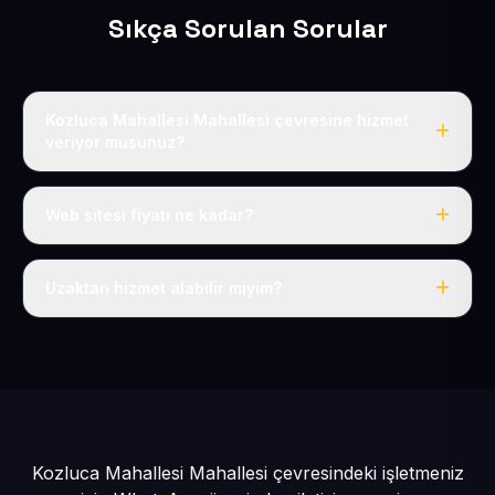
Sıkça Sorulan Sorular
Kozluca Mahallesi Mahallesi çevresine hizmet
veriyor musunuz?
Evet, Kozluca Mahallesi dahil tüm Develi ve Develi
çevresine hizmet veriyoruz.
Web sitesi fiyatı ne kadar?
Tek fiyat: yılda 50 USD + KDV, her şey dahil.
Uzaktan hizmet alabilir miyim?
Evet, tüm sürecimiz uzaktan yürütülür; nerede olursanız
olun eksiksiz hizmet alırsınız.
Kozluca Mahallesi Mahallesi çevresindeki işletmeniz