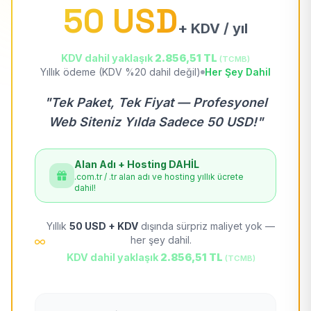
50 USD
+ KDV / yıl
KDV dahil yaklaşık
2.856,51 TL
(TCMB)
Yıllık ödeme (KDV %20 dahil değil)
Her Şey Dahil
"Tek Paket, Tek Fiyat — Profesyonel
Web Siteniz Yılda Sadece 50 USD!"
Alan Adı + Hosting DAHİL
.com.tr / .tr alan adı ve hosting yıllık ücrete
dahil!
Yıllık
50 USD + KDV
dışında sürpriz maliyet yok —
her şey dahil.
KDV dahil yaklaşık
2.856,51 TL
(TCMB)