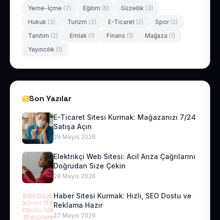
Yeme-İçme
(7)
Eğitim
(5)
Güzellik
(3)
Hukuk
(3)
Turizm
(3)
E-Ticaret
(2)
Spor
(2)
Tanıtım
(2)
Emlak
(1)
Finans
(1)
Mağaza
(1)
Yayıncılık
(1)
Son Yazılar
E-Ticaret Sitesi Kurmak: Mağazanızı 7/24
Satışa Açın
29 Mayıs 2026
Elektrikçi Web Sitesi: Acil Arıza Çağrılarını
Doğrudan Size Çekin
28 Mayıs 2026
Haber Sitesi Kurmak: Hızlı, SEO Dostu ve
Reklama Hazır
27 Mayıs 2026