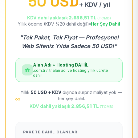
50 USD
+ KDV / yıl
KDV dahil yaklaşık
2.856,51 TL
(TCMB)
Yıllık ödeme (KDV %20 dahil değil)
Her Şey Dahil
"Tek Paket, Tek Fiyat — Profesyonel
Web Siteniz Yılda Sadece 50 USD!"
Alan Adı + Hosting DAHİL
.com.tr / .tr alan adı ve hosting yıllık ücrete
dahil!
Yıllık
50 USD + KDV
dışında sürpriz maliyet yok —
her şey dahil.
KDV dahil yaklaşık
2.856,51 TL
(TCMB)
PAKETE DAHIL OLANLAR