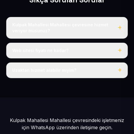
Kulpak Mahallesi Mahallesi çevresine hizmet
veriyor musunuz?
Evet, Kulpak Mahallesi dahil tüm Develi ve Develi
çevresine hizmet veriyoruz.
Web sitesi fiyatı ne kadar?
Tek fiyat: yılda 50 USD + KDV, her şey dahil.
Uzaktan hizmet alabilir miyim?
Evet, tüm sürecimiz uzaktan yürütülür; nerede olursanız
olun eksiksiz hizmet alırsınız.
Kulpak Mahallesi Mahallesi çevresindeki işletmeniz
için
WhatsApp üzerinden iletişime geçin.