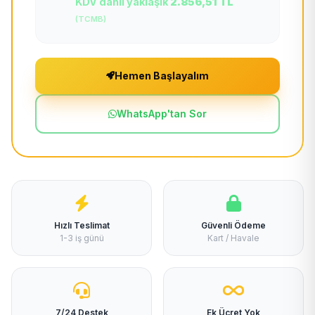
KDV dahil yaklaşık
2.856,51 TL
(TCMB)
Hemen Başlayalım
WhatsApp'tan Sor
Hızlı Teslimat
Güvenli Ödeme
1-3 iş günü
Kart / Havale
7/24 Destek
Ek Ücret Yok