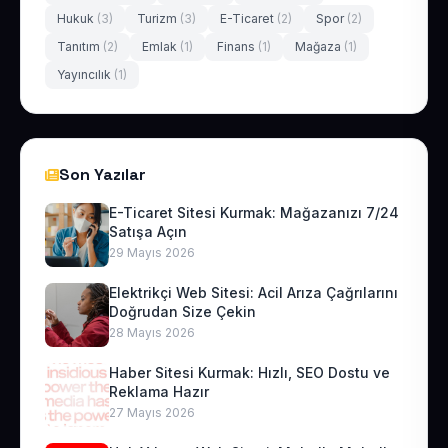
Hukuk
(3)
Turizm
(3)
E-Ticaret
(2)
Spor
(2)
Tanıtım
(2)
Emlak
(1)
Finans
(1)
Mağaza
(1)
Yayıncılık
(1)
Son Yazılar
E-Ticaret Sitesi Kurmak: Mağazanızı 7/24
Satışa Açın
29 Mayıs 2026
Elektrikçi Web Sitesi: Acil Arıza Çağrılarını
Doğrudan Size Çekin
28 Mayıs 2026
Haber Sitesi Kurmak: Hızlı, SEO Dostu ve
Reklama Hazır
27 Mayıs 2026