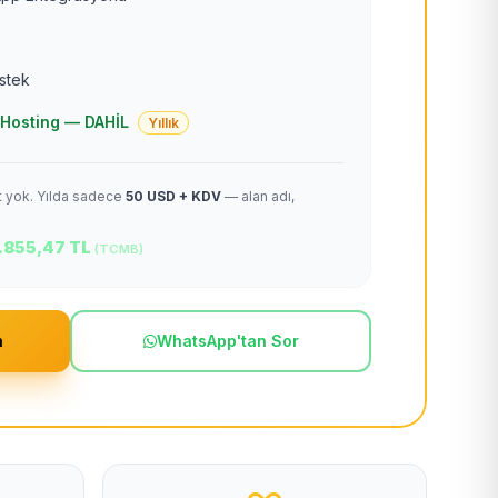
estek
 + Hosting — DAHİL
Yıllık
et yok. Yılda sadece
50 USD + KDV
— alan adı,
.855,47 TL
(TCMB)
m
WhatsApp'tan Sor