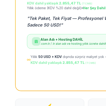
KDV dahil yaklaşık
2.855,47 TL
(TCMB)
Yıllık ödeme (KDV %20 dahil değil)
Her Şey Dahil
"Tek Paket, Tek Fiyat — Profesyonel 
Sadece 50 USD!"
Alan Adı + Hosting DAHİL
.com.tr / .tr alan adı ve hosting yıllık ücrete dahil
Yıllık
50 USD + KDV
dışında sürpriz maliyet yok 
KDV dahil yaklaşık
2.855,47 TL
(TCMB)