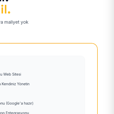
il.
tra maliyet yok
u Web Sitesi
 Kendiniz Yönetin
nu (Google'a hazır)
pp Entegrasyonu