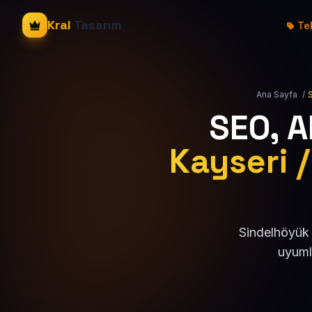
Kral
Tasarım
Tek
Ana Sayfa
/
SEO, 
Kayseri /
Sindelhöyük 
uyuml