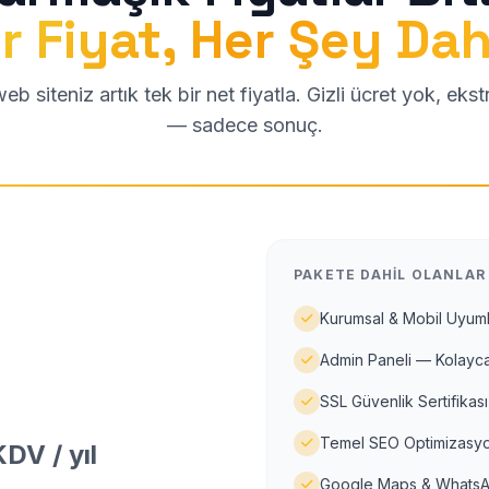
r Fiyat, Her Şey Dah
b siteniz artık tek bir net fiyatla. Gizli ücret yok, eks
— sadece sonuç.
PAKETE DAHIL OLANLAR
Kurumsal & Mobil Uyuml
Admin Paneli — Kolayca
SSL Güvenlik Sertifikası
Temel SEO Optimizasyo
DV / yıl
Google Maps & WhatsA