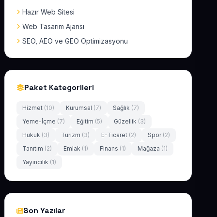
Hazır Web Sitesi
Web Tasarım Ajansı
SEO, AEO ve GEO Optimizasyonu
Paket Kategorileri
Hizmet
(10)
Kurumsal
(7)
Sağlık
(7)
Yeme-İçme
(7)
Eğitim
(5)
Güzellik
(3)
Hukuk
(3)
Turizm
(3)
E-Ticaret
(2)
Spor
(2)
Tanıtım
(2)
Emlak
(1)
Finans
(1)
Mağaza
(1)
Yayıncılık
(1)
Son Yazılar