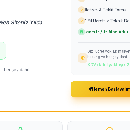
İletişim & Teklif Formu
1 Yıl Ücretsiz Teknik D
Web Siteniz Yılda
.com.tr / .tr Alan Adı
Gizli ücret yok. Ek maliy
!
hosting ve her şey dahil.
KDV dahil yaklaşık
2
— her şey dahil.
Hemen Başlayalı