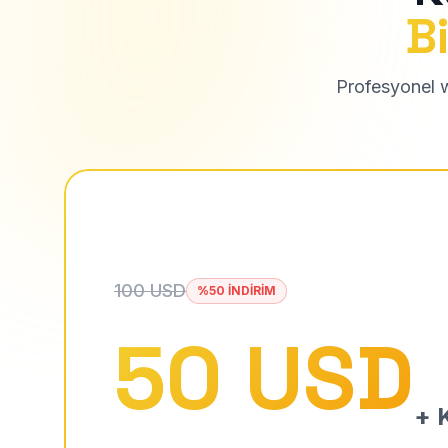
Bi
Profesyonel we
100 USD
%50 İNDİRİM
50 USD
+ K