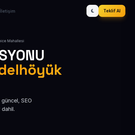
Teklif Al
İletişim
nice Mahallesi
ASYONU
indelhöyük
n güncel, SEO
dahil.