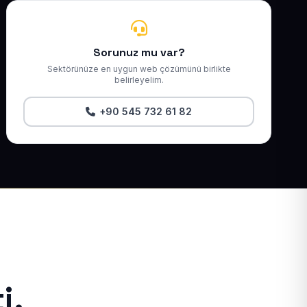
Sorunuz mu var?
Sektörünüze en uygun web çözümünü birlikte
belirleyelim.
+90 545 732 61 82
i.