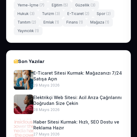
Yeme-İçme
(7)
Eğitim
(5)
Güzellik
(3)
Hukuk
(3)
Turizm
(3)
E-Ticaret
(2)
Spor
(2)
Tanıtım
(2)
Emlak
(1)
Finans
(1)
Mağaza
(1)
Yayıncılık
(1)
Son Yazılar
E-Ticaret Sitesi Kurmak: Mağazanızı 7/24
Satışa Açın
29 Mayıs 2026
Elektrikçi Web Sitesi: Acil Arıza Çağrılarını
Doğrudan Size Çekin
28 Mayıs 2026
Haber Sitesi Kurmak: Hızlı, SEO Dostu ve
Reklama Hazır
27 Mayıs 2026