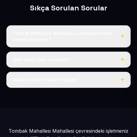
Sıkça Sorulan Sorular
Tombak Mahallesi Mahallesi çevresine hizmet
veriyor musunuz?
Evet, Tombak Mahallesi dahil tüm Develi ve Develi
çevresine hizmet veriyoruz.
Web sitesi fiyatı ne kadar?
Tek fiyat: yılda 50 USD + KDV, her şey dahil.
Uzaktan hizmet alabilir miyim?
Evet, tüm sürecimiz uzaktan yürütülür; nerede olursanız
olun eksiksiz hizmet alırsınız.
Tombak Mahallesi Mahallesi çevresindeki işletmeniz