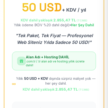
50 USD
+ KDV / yıl
KDV dahil yaklaşık
2.855,47 TL
(TCMB)
Yıllık ödeme (KDV %20 dahil değil)
Her Şey Dahil
"Tek Paket, Tek Fiyat — Profesyonel
Web Siteniz Yılda Sadece 50 USD!"
Alan Adı + Hosting DAHİL
.com.tr / .tr alan adı ve hosting yıllık ücrete
dahil!
Yıllık
50 USD + KDV
dışında sürpriz maliyet yok —
her şey dahil.
KDV dahil yaklaşık
2.855,47 TL
(TCMB)