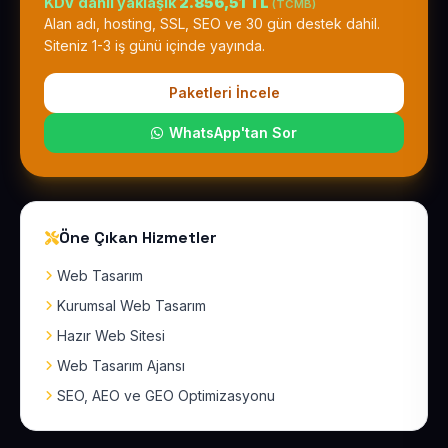
KDV dahil yaklaşık
2.856,51 TL
(TCMB)
Alan adı, hosting, SSL, SEO ve 30 gün destek dahil.
Siteniz 1-3 iş günü içinde yayında.
Paketleri İncele
WhatsApp'tan Sor
Öne Çıkan Hizmetler
Web Tasarım
Kurumsal Web Tasarım
Hazır Web Sitesi
Web Tasarım Ajansı
SEO, AEO ve GEO Optimizasyonu