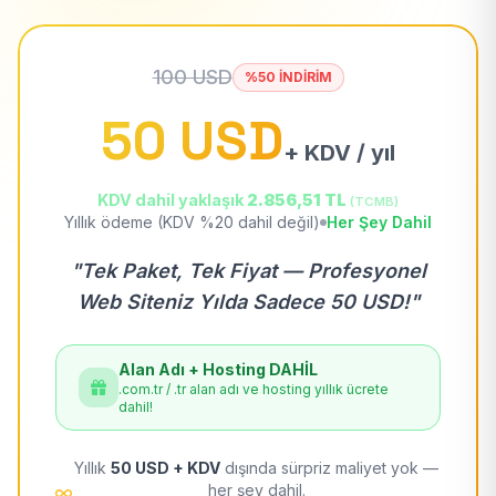
100 USD
%50 İNDİRİM
50 USD
+ KDV / yıl
KDV dahil yaklaşık
2.856,51 TL
(TCMB)
Yıllık ödeme (KDV %20 dahil değil)
Her Şey Dahil
"Tek Paket, Tek Fiyat — Profesyonel
Web Siteniz Yılda Sadece 50 USD!"
Alan Adı + Hosting DAHİL
.com.tr / .tr alan adı ve hosting yıllık ücrete
dahil!
Yıllık
50 USD + KDV
dışında sürpriz maliyet yok —
her şey dahil.