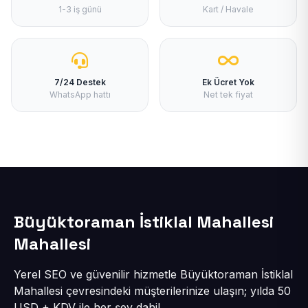
1-3 iş günü
Kart / Havale
7/24 Destek
Ek Ücret Yok
WhatsApp hattı
Net tek fiyat
Büyüktoraman İstiklal Mahallesi
Mahallesi
Yerel SEO ve güvenilir hizmetle Büyüktoraman İstiklal
Mahallesi çevresindeki müşterilerinize ulaşın; yılda 50
USD + KDV ile her şey dahil.