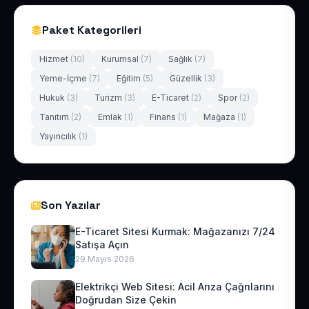
Paket Kategorileri
Hizmet
(10)
Kurumsal
(7)
Sağlık
(7)
Yeme-İçme
(7)
Eğitim
(5)
Güzellik
(3)
Hukuk
(3)
Turizm
(3)
E-Ticaret
(2)
Spor
(2)
Tanıtım
(2)
Emlak
(1)
Finans
(1)
Mağaza
(1)
Yayıncılık
(1)
Son Yazılar
E-Ticaret Sitesi Kurmak: Mağazanızı 7/24
Satışa Açın
29 Mayıs 2026
Elektrikçi Web Sitesi: Acil Arıza Çağrılarını
Doğrudan Size Çekin