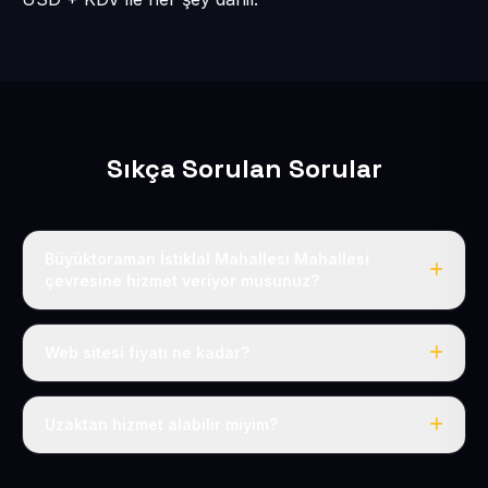
Sıkça Sorulan Sorular
Büyüktoraman İstiklal Mahallesi Mahallesi
çevresine hizmet veriyor musunuz?
Evet, Büyüktoraman İstiklal Mahallesi dahil tüm Felahiye
ve Felahiye çevresine hizmet veriyoruz.
Web sitesi fiyatı ne kadar?
Tek fiyat: yılda 50 USD + KDV, her şey dahil.
Uzaktan hizmet alabilir miyim?
Evet, tüm sürecimiz uzaktan yürütülür; nerede olursanız