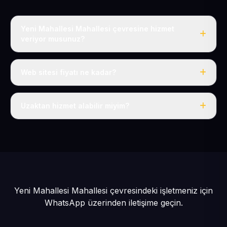
Yeni Mahallesi Mahallesi çevresine hizmet
veriyor musunuz?
Evet, Yeni Mahallesi dahil tüm Hacılar ve Hacılar
çevresine hizmet veriyoruz.
Web sitesi fiyatı ne kadar?
Tek fiyat: yılda 50 USD + KDV, her şey dahil.
Uzaktan hizmet alabilir miyim?
Evet, tüm sürecimiz uzaktan yürütülür; nerede olursanız
olun eksiksiz hizmet alırsınız.
Yeni Mahallesi Mahallesi çevresindeki işletmeniz için
WhatsApp üzerinden iletişime geçin.