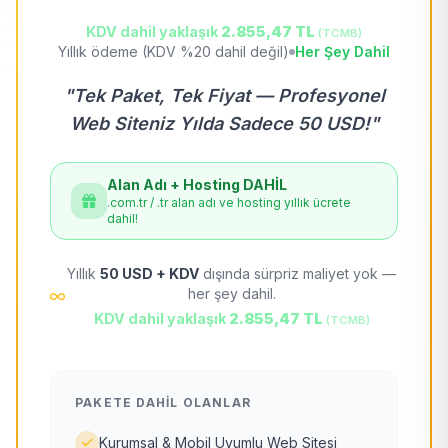
KDV dahil yaklaşık
2.855,47 TL
(TCMB)
Yıllık ödeme (KDV %20 dahil değil)
Her Şey Dahil
"Tek Paket, Tek Fiyat — Profesyonel
Web Siteniz Yılda Sadece 50 USD!"
Alan Adı + Hosting DAHİL
.com.tr / .tr alan adı ve hosting yıllık ücrete
dahil!
Yıllık
50 USD + KDV
dışında sürpriz maliyet yok —
her şey dahil.
KDV dahil yaklaşık
2.855,47 TL
(TCMB)
PAKETE DAHIL OLANLAR
Kurumsal & Mobil Uyumlu Web Sitesi