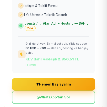
İletişim & Teklif Formu
1 Yıl Ücretsiz Teknik Destek
.com.tr / .tr Alan Adı + Hosting — DAHİL
Yıllık
Gizli ücret yok. Ek maliyet yok. Yılda sadece
50 USD + KDV
— alan adı, hosting ve her şey
dahil.
KDV dahil yaklaşık
2.856,51 TL
(TCMB)
Hemen Başlayalım
WhatsApp'tan Sor