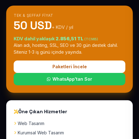
TEK & ŞEFFAF FIYAT
50 USD
+ KDV / yıl
KDV dahil yaklaşık
2.856,51 TL
(TCMB)
Alan adı, hosting, SSL, SEO ve 30 gün destek dahil.
Siteniz 1-3 iş günü içinde yayında.
Paketleri İncele
WhatsApp'tan Sor
Öne Çıkan Hizmetler
Web Tasarım
Kurumsal Web Tasarım