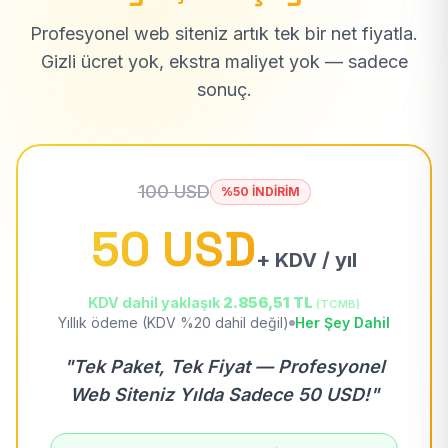
Profesyonel web siteniz artık tek bir net fiyatla.
Gizli ücret yok, ekstra maliyet yok — sadece
sonuç.
100 USD
%50 İNDİRİM
50 USD
+ KDV / yıl
KDV dahil yaklaşık
2.856,51 TL
(TCMB)
Yıllık ödeme (KDV %20 dahil değil)
Her Şey Dahil
"Tek Paket, Tek Fiyat — Profesyonel
Web Siteniz Yılda Sadece 50 USD!"