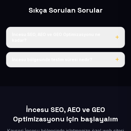
Sıkça Sorulan Sorular
İncesu SEO, AEO ve GEO Optimizasyonu ne
kadar?
Yıllık 50 USD + KDV tek fiyat; alan adı, hosting, SSL ve
temel SEO dahildir.
İncesu bölgesinde teslim süresi nedir?
İçerikleriniz bize ulaştıktan sonra siteniz 1-3 iş günü
içinde yayına alınır.
İncesu SEO, AEO ve GEO
Optimizasyonu için başlayalım
Kayseri İncesu bölgesinde işletmenize özel web sitesi