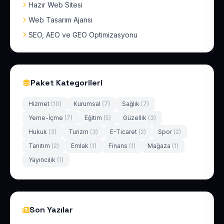
Hazır Web Sitesi
Web Tasarım Ajansı
SEO, AEO ve GEO Optimizasyonu
Paket Kategorileri
Hizmet
(10)
Kurumsal
(7)
Sağlık
(7)
Yeme-İçme
(7)
Eğitim
(5)
Güzellik
(3)
Hukuk
(3)
Turizm
(3)
E-Ticaret
(2)
Spor
(2)
Tanıtım
(2)
Emlak
(1)
Finans
(1)
Mağaza
(1)
Yayıncılık
(1)
Son Yazılar